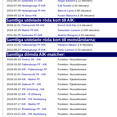
2011-04-25
Syrianska FC-AIK
Abgar Barsom
(i 12 minuten)
2010-07-09
Helsingborgs IF-AIK
Erik Sundin
(i 43 minuten)
2010-07-09
Helsingborgs IF-AIK
Marcus Lantz
(i 46 minuten)
2009-05-13
IK Sirius-AIK
Austin Makacha
(i 36 minuten)
Samtliga utdelade röda kort till AIK:
2018-11-01
Östersunds FK-AIK
Enoch Kofi Adu
(i 4 minuten)
2018-10-29
Malmö FF-AIK
Sebastian Larsson
(i 100 minuten)
2011-04-25
Syrianska FC-AIK
Ibrahim Bangura
(i 20 minuten)
Samtliga utdelade röda kort till motståndarna:
2019-10-20
Falkenbergs FF-AIK
Hampus Nilsson
(i 9 minuten)
2013-06-27
Helsingborgs IF-AIK
Peter Larsson
(i 53 minuten)
Samtliga dömda AIK-matcher:
2020-06-14
Örebro SK - AIK
Funktion: Huvuddomare
2019-10-20
Falkenbergs FF - AIK
Funktion: Huvuddomare
2019-05-20
AIK - Falkenbergs FF
Funktion: Fjärdedomare
2018-11-01
Östersunds FK - AIK
Funktion: Huvuddomare
2018-10-29
AIK - Malmö FF
Funktion: Fjärdedomare
2018-09-30
Dalkurd FF - AIK
Funktion: Fjärdedomare
2018-09-27
IFK Göteborg - AIK
Funktion: Huvuddomare
2018-08-12
AIK - IF Elfsborg
Funktion: Huvuddomare
2018-05-26
AIK - IFK Norrköping
Funktion: Huvuddomare
2016-07-17
AIK - Malmö FF
Funktion: Huvuddomare
2015-03-21
Åtvidabergs FF - AIK
Funktion: Huvuddomare
2013-10-21
AIK - IFK Norrköping
Funktion: Huvuddomare