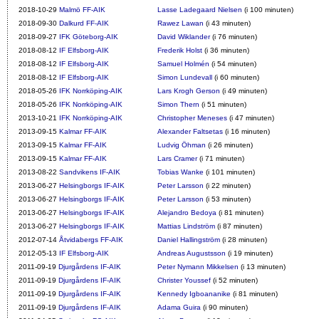
2018-10-29
Malmö FF-AIK
Lasse Ladegaard Nielsen
(i 100 minuten)
2018-09-30
Dalkurd FF-AIK
Rawez Lawan
(i 43 minuten)
2018-09-27
IFK Göteborg-AIK
David Wiklander
(i 76 minuten)
2018-08-12
IF Elfsborg-AIK
Frederik Holst
(i 36 minuten)
2018-08-12
IF Elfsborg-AIK
Samuel Holmén
(i 54 minuten)
2018-08-12
IF Elfsborg-AIK
Simon Lundevall
(i 60 minuten)
2018-05-26
IFK Norrköping-AIK
Lars Krogh Gerson
(i 49 minuten)
2018-05-26
IFK Norrköping-AIK
Simon Thern
(i 51 minuten)
2013-10-21
IFK Norrköping-AIK
Christopher Meneses
(i 47 minuten)
2013-09-15
Kalmar FF-AIK
Alexander Faltsetas
(i 16 minuten)
2013-09-15
Kalmar FF-AIK
Ludvig Öhman
(i 26 minuten)
2013-09-15
Kalmar FF-AIK
Lars Cramer
(i 71 minuten)
2013-08-22
Sandvikens IF-AIK
Tobias Wanke
(i 101 minuten)
2013-06-27
Helsingborgs IF-AIK
Peter Larsson
(i 22 minuten)
2013-06-27
Helsingborgs IF-AIK
Peter Larsson
(i 53 minuten)
2013-06-27
Helsingborgs IF-AIK
Alejandro Bedoya
(i 81 minuten)
2013-06-27
Helsingborgs IF-AIK
Mattias Lindström
(i 87 minuten)
2012-07-14
Åtvidabergs FF-AIK
Daniel Hallingström
(i 28 minuten)
2012-05-13
IF Elfsborg-AIK
Andreas Augustsson
(i 19 minuten)
2011-09-19
Djurgårdens IF-AIK
Peter Nymann Mikkelsen
(i 13 minuten)
2011-09-19
Djurgårdens IF-AIK
Christer Youssef
(i 52 minuten)
2011-09-19
Djurgårdens IF-AIK
Kennedy Igboananike
(i 81 minuten)
2011-09-19
Djurgårdens IF-AIK
Adama Guira
(i 90 minuten)