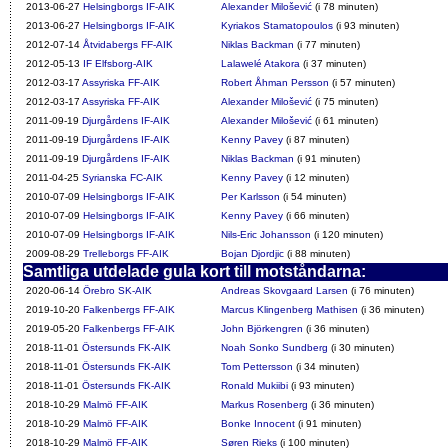
2013-06-27
Helsingborgs IF-AIK
Alexander Milošević
(i 78 minuten)
2013-06-27
Helsingborgs IF-AIK
Kyriakos Stamatopoulos
(i 93 minuten)
2012-07-14
Åtvidabergs FF-AIK
Niklas Backman
(i 77 minuten)
2012-05-13
IF Elfsborg-AIK
Lalawelé Atakora
(i 37 minuten)
2012-03-17
Assyriska FF-AIK
Robert Åhman Persson
(i 57 minuten)
2012-03-17
Assyriska FF-AIK
Alexander Milošević
(i 75 minuten)
2011-09-19
Djurgårdens IF-AIK
Alexander Milošević
(i 61 minuten)
2011-09-19
Djurgårdens IF-AIK
Kenny Pavey
(i 87 minuten)
2011-09-19
Djurgårdens IF-AIK
Niklas Backman
(i 91 minuten)
2011-04-25
Syrianska FC-AIK
Kenny Pavey
(i 12 minuten)
2010-07-09
Helsingborgs IF-AIK
Per Karlsson
(i 54 minuten)
2010-07-09
Helsingborgs IF-AIK
Kenny Pavey
(i 66 minuten)
2010-07-09
Helsingborgs IF-AIK
Nils-Eric Johansson
(i 120 minuten)
2009-08-29
Trelleborgs FF-AIK
Bojan Djordjic
(i 88 minuten)
Samtliga utdelade gula kort till motståndarna:
2020-06-14
Örebro SK-AIK
Andreas Skovgaard Larsen
(i 76 minuten)
2019-10-20
Falkenbergs FF-AIK
Marcus Klingenberg Mathisen
(i 36 minuten)
2019-05-20
Falkenbergs FF-AIK
John Björkengren
(i 36 minuten)
2018-11-01
Östersunds FK-AIK
Noah Sonko Sundberg
(i 30 minuten)
2018-11-01
Östersunds FK-AIK
Tom Pettersson
(i 34 minuten)
2018-11-01
Östersunds FK-AIK
Ronald Mukiibi
(i 93 minuten)
2018-10-29
Malmö FF-AIK
Markus Rosenberg
(i 36 minuten)
2018-10-29
Malmö FF-AIK
Bonke Innocent
(i 91 minuten)
2018-10-29
Malmö FF-AIK
Søren Rieks
(i 100 minuten)