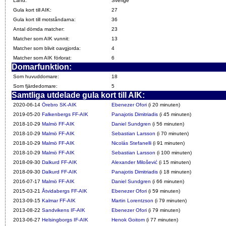
Land:
Sverige
Gula kort till AIK:
27
Gula kort till motståndarna:
36
Antal dömda matcher:
23
Matcher som AIK vunnit:
13
Matcher som blivit oavgjorda:
4
Matcher som AIK förlorat:
6
Domarfunktion:
Som huvuddomare:
18
Som fjärdedomare:
5
Samtliga utdelade gula kort till AIK:
2020-06-14
Örebro SK-AIK
Ebenezer Ofori
(i 20 minuten)
2019-05-20
Falkenbergs FF-AIK
Panajotis Dimitriadis
(i 45 minuten)
2018-10-29
Malmö FF-AIK
Daniel Sundgren
(i 56 minuten)
2018-10-29
Malmö FF-AIK
Sebastian Larsson
(i 70 minuten)
2018-10-29
Malmö FF-AIK
Nicolás Stefanelli
(i 91 minuten)
2018-10-29
Malmö FF-AIK
Sebastian Larsson
(i 100 minuten)
2018-09-30
Dalkurd FF-AIK
Alexander Milošević
(i 15 minuten)
2018-09-30
Dalkurd FF-AIK
Panajotis Dimitriadis
(i 18 minuten)
2016-07-17
Malmö FF-AIK
Daniel Sundgren
(i 66 minuten)
2015-03-21
Åtvidabergs FF-AIK
Ebenezer Ofori
(i 59 minuten)
2013-09-15
Kalmar FF-AIK
Martin Lorentzson
(i 79 minuten)
2013-08-22
Sandvikens IF-AIK
Ebenezer Ofori
(i 79 minuten)
2013-06-27
Helsingborgs IF-AIK
Henok Goitom
(i 77 minuten)