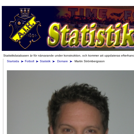
Statistikdatabasen är för närvarande under konstruktion, och kommer att uppdateras efterhan
Startsida
Fotboll
Statistik
Domare
Martin Strömbergsson