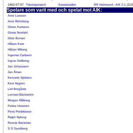
1962-07-07
Träningsmatch
Kamratvallen
IFK Holmsund - AIK 2-1
(110
Spelare som varit med och spelat mot AIK:
Arne Larsson
Arne Rehnberg
Göran Karlsson
Gösta Nordahl
Göte Boman
Håkan Kvist
Håkan Wiberg
Ingemar Carlsson
Ingvar Dellbring
Jan Johansson
Jan Åman
Kenneth Sjöblom
Kent Nygren
Leif Brogårde
Lennart Bäckström
Morgan Målberg
Pekka Utriainen
Perry Fredriksson
Ralph Nyberg
Ronnie Bäckman
S O Sandberg