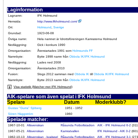
Laginformation
Lagnamn:
IFK Holmsund
Hemsida:
http://www.ifkholmsund.com/
Ort:
Holmsund
,
Sverige
Grundad:
1923-06-08
Övriga namn:
Hela namnet är Idrottsföreningen Kamraterna Holmsund
Nedläggning:
Gick i konkurs 1990
Omorganisation:
Återstartades 1991 som
Holmsunds FF
Namnbyte:
Bytte 1998 namn från
Obbola IK/IFK Holmsund
Nedläggning:
Lades ned 2008
Omorganisation:
Återstartades 2010
Fusion:
Slogs 2012 samman med
Obbola IK
till
Obbola IK/IFK Holmsund
Namnbyte:
Bytte 2013 namn från
Obbola IK/IFK Holmsund
Visa statistik (Matcher mot IFK Holmsund)
AIK-spelare som även spelat i IFK Holmsund
Spelare
Datum
Moderklubb?
Gustav "Gurra" Sjöberg
1951 - 1952
Sören Häggström
1960
Spelade matcher:
1967-10-01
Allsvenskan
Råsunda Fotbollstadion
AIK - IFK Holmsund 6-2
(311
1967-05-21
Allsvenskan
Kamratvallen
IFK Holmsund - AIK 0-2
(601
1962-10-13
Allsvenskan - kvalspel
Råsunda Fotbollstadion
AIK - IFK Holmsund 3-1
(273