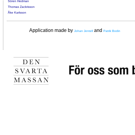
Sören Hedman
Thomas Zackrisson
Åke Karlsson
Application made by
and
Johan Jentell
Patrik Bodin