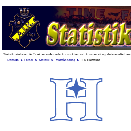
Statistikdatabasen är för närvarande under konstruktion, och kommer att uppdateras efterhan
Startsida
Fotboll
Statistik
Motståndarlag
IFK Holmsund