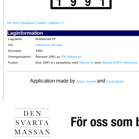
Det finns ytterligare 1 bilder i galleriet >>
Laginformation
Lagnamn:
Holmsunds FF
Ort:
Holmsund
,
Sverige
Grundad:
1991
Omorganisation:
Återstart 1991 av
IFK Holmsund
Fusion:
Gick 1997 in i samarbete med
Obbola IK
som
Obbola IK/IFK Holmsund
Application made by
and
Johan Jentell
Patrik Bodin