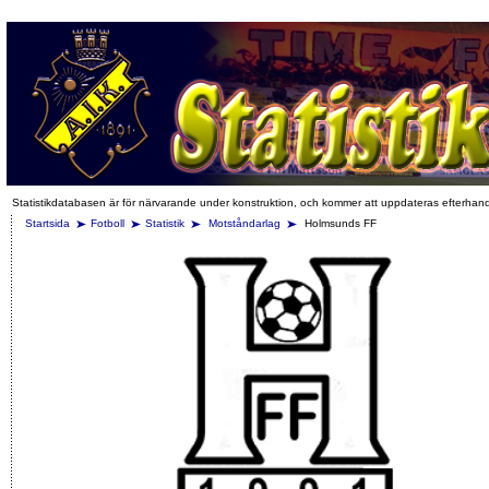
Statistikdatabasen är för närvarande under konstruktion, och kommer att uppdateras efterhan
Startsida
Fotboll
Statistik
Motståndarlag
Holmsunds FF