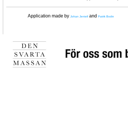
Application made by
and
Johan Jentell
Patrik Bodin