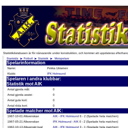
Statistikdatabasen är för närvarande under konstruktion, och kommer att uppdateras efterhan
Startsida
Fotboll
Statistik
Motspelare
Spelarinformation
Namn:
Pekka Utriainen
Klubb:
IFK Holmsund
Spelaren i andra klubbar:
Statistik mot AIK
Antal gjorda mål:
0
Antal gjorda assist:
0
Antal gula kort:
0
Antal röda kort:
0
Spelade matcher mot AIK:
1967-10-01 Allsvenskan
AIK - IFK Holmsund
6 - 2 (Spelade hela matchen)
1967-05-21 Allsvenskan
IFK Holmsund - AIK
0 - 2 (Spelade hela matchen)
1962-10-13 Allsvenskt kval
AIK - IFK Holmsund
3 - 1 (Spelade hela matchen)