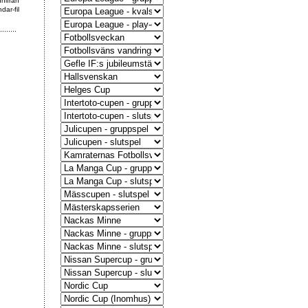
nnifrån
dar-fil