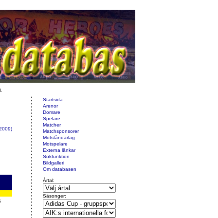
d.
Startsida
Arenor
Domare
Spelare
Matcher
 2009)
Matchsponsorer
Motståndarlag
Motspelare
Externa länkar
Sökfunktion
Bildgalleri
Om databasen
Årtal:
Säsonger:
5