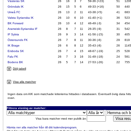
Västerås SK
26
16
3
7
59-36 (+23)
51
120
Gröndals IK
26
15
5
6
49-33 (+16)
50
440
Umeå FC
26
13
2
11
43-38 (+5)
41
683
Valsta Syrianska IK
26
10
6
10
41-40 (+1)
36
523
BK Forward
26
10
4
12
46-49 (-3)
34
454
Arameisk-Syrianska IF
26
8
7
11
26-35 (-9)
31
542
IF Sylvia
26
9
3
14
41-56 (-15)
30
405
Östersunds FK
26
7
8
11
30-36 (-6)
29
819
IK Brage
26
6
8
12
35-43 (-8)
26
114
Ersboda SK
26
7
4
15
48-67 (-19)
25
528
Falu FK
26
7
3
16
31-49 (-18)
24
581
Bodens BK
26
5
7
14
27-53 (-26)
22
755
Dölj tabell
Visa alla matcher
Ingen data om AIK som matchade kriterierna hittades i databasen. Eventuell övrig data hitt
ovan.
Filtrera visning av matcher:
Visa bara matcher med mer publik än:
Hämta ner alla matcher från till ditt kalenderprogram
.