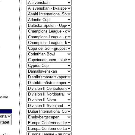
6
5
as här