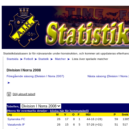
Statistikdatabasen är för närvarande under konstruktion, och kommer att uppdateras efterhan
Startsida
Fotboll
Statistik
Matcher
Lista över spelade matcher
Division I Norra 2008
Föregående säsong (Division I Norra 2007)
Nästa säsong (Division I Norra
Dölj aktuell tabell
Tabellen,
(Hovra för eventuella detaljer -
klicka här för hemmatabell
)
Lag
M
V
O
F
Mål
P
Snitt
Syrianska FC
26
17
8
1
44-16 (+28)
59
138
Vasalunds IF
26
15
6
5
57-26 (+31)
51
517