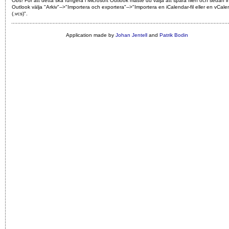
Obs! För att detta ska fungera i Microsoft Outlook måste du välja att spara filen och sedan i
Outlook välja "Arkiv"-->"Importera och exportera"-->"Importera en iCalendar-fil eller en vCalen
(.vcs)"
.
Application made by
Johan Jentell
and
Patrik Bodin