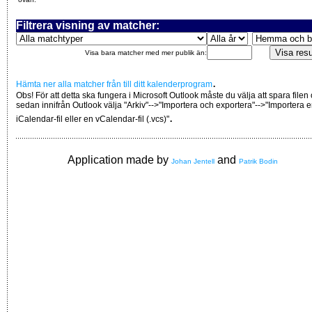
Filtrera visning av matcher:
Visa bara matcher med mer publik än:
.
Hämta ner alla matcher från till ditt kalenderprogram
Obs! För att detta ska fungera i Microsoft Outlook måste du välja att spara filen
sedan innifrån Outlook välja "Arkiv"-->"Importera och exportera"-->"Importera 
.
iCalendar-fil eller en vCalendar-fil (.vcs)"
Application made by
and
Johan Jentell
Patrik Bodin