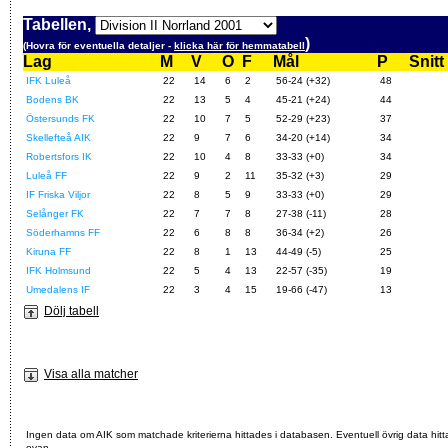
Tabellen,
)
(Hovra för eventuella detaljer -
klicka här för hemmatabell
Lag
M
V
O
F
Mål
P
Snitt
IFK Luleå
22
14
6
2
56-24 (+32)
48
Bodens BK
22
13
5
4
45-21 (+24)
44
Östersunds FK
22
10
7
5
52-29 (+23)
37
Skellefteå AIK
22
9
7
6
34-20 (+14)
34
Robertsfors IK
22
10
4
8
33-33 (+0)
34
Luleå FF
22
9
2
11
35-32 (+3)
29
IF Friska Viljor
22
8
5
9
33-33 (+0)
29
Selånger FK
22
7
7
8
27-38 (-11)
28
Söderhamns FF
22
6
8
8
36-34 (+2)
26
Kiruna FF
22
8
1
13
44-49 (-5)
25
IFK Holmsund
22
5
4
13
22-57 (-35)
19
Umedalens IF
22
3
4
15
19-66 (-47)
13
Dölj tabell
Visa alla matcher
Ingen data om AIK som matchade kriterierna hittades i databasen. Eventuell övrig data hitt
ovan.