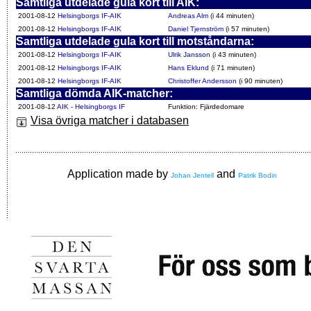
Samtliga utdelade gula kort till AIK:
2001-08-12
Helsingborgs IF-AIK
Andreas Alm
(i 44 minuten)
2001-08-12
Helsingborgs IF-AIK
Daniel Tjernström
(i 57 minuten)
Samtliga utdelade gula kort till motståndarna:
2001-08-12
Helsingborgs IF-AIK
Ulrik Jansson
(i 43 minuten)
2001-08-12
Helsingborgs IF-AIK
Hans Eklund
(i 71 minuten)
2001-08-12
Helsingborgs IF-AIK
Christoffer Andersson
(i 90 minuten)
Samtliga dömda AIK-matcher:
2001-08-12
AIK - Helsingborgs IF
Funktion: Fjärdedomare
Visa övriga matcher i databasen
Application made by
and
Johan Jentell
Patrik Bodin