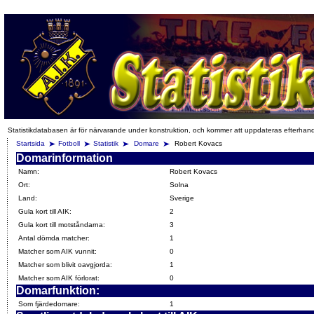
Statistikdatabasen är för närvarande under konstruktion, och kommer att uppdateras efterhan
Startsida
Fotboll
Statistik
Domare
Robert Kovacs
Domarinformation
Namn:
Robert Kovacs
Ort:
Solna
Land:
Sverige
Gula kort till AIK:
2
Gula kort till motståndarna:
3
Antal dömda matcher:
1
Matcher som AIK vunnit:
0
Matcher som blivit oavgjorda:
1
Matcher som AIK förlorat:
0
Domarfunktion:
Som fjärdedomare:
1