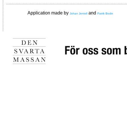
Application made by
and
Johan Jentell
Patrik Bodin