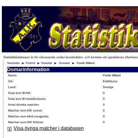
Statistikdatabasen är för närvarande under konstruktion, och kommer att uppdateras efterhan
Startsida
Fotboll
Statistik
Domare
Patrik Millard
Domarinformation
Namn:
Patrik Millard
Ort:
Eskilstuna
Land:
Sverige
Gula kort till AIK:
0
Gula kort till motståndarna:
0
Antal dömda matcher:
0
Matcher som AIK vunnit:
0
Matcher som blivit oavgjorda:
0
Matcher som AIK förlorat:
0
Visa övriga matcher i databasen