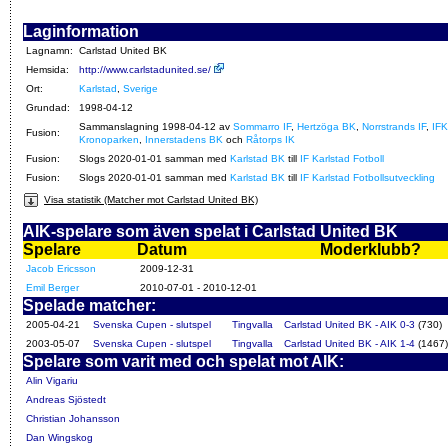
Laginformation
Lagnamn:
Carlstad United BK
Hemsida:
http://www.carlstadunited.se/
Ort:
Karlstad
,
Sverige
Grundad:
1998-04-12
Sammanslagning 1998-04-12 av
Sommarro IF
,
Hertzöga BK
,
Norrstrands IF
,
IFK
Fusion:
Kronoparken
,
Innerstadens BK
och
Råtorps IK
Fusion:
Slogs 2020-01-01 samman med
Karlstad BK
till
IF Karlstad Fotboll
Fusion:
Slogs 2020-01-01 samman med
Karlstad BK
till
IF Karlstad Fotbollsutveckling
Visa statistik (Matcher mot Carlstad United BK)
AIK-spelare som även spelat i Carlstad United BK
Spelare
Datum
Moderklubb?
Jacob Ericsson
2009-12-31
Emil Berger
2010-07-01 - 2010-12-01
Spelade matcher:
2005-04-21
Svenska Cupen - slutspel
Tingvalla
Carlstad United BK - AIK 0-3
(730)
2003-05-07
Svenska Cupen - slutspel
Tingvalla
Carlstad United BK - AIK 1-4
(1467)
Spelare som varit med och spelat mot AIK:
Alin Vigariu
Andreas Sjöstedt
Christian Johansson
Dan Wingskog