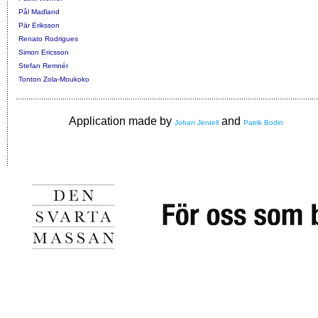
Pål Madland
Pär Eriksson
Renato Rodrigues
Simon Ericsson
Stefan Remnér
Tonton Zola-Moukoko
Application made by
and
Johan Jentell
Patrik Bodin