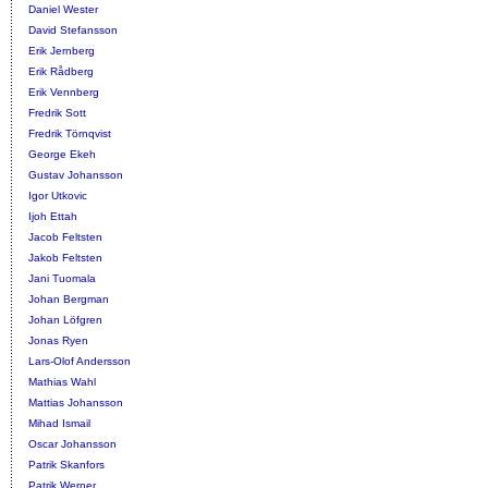
Daniel Wester
David Stefansson
Erik Jernberg
Erik Rådberg
Erik Vennberg
Fredrik Sott
Fredrik Törnqvist
George Ekeh
Gustav Johansson
Igor Utkovic
Ijoh Ettah
Jacob Feltsten
Jakob Feltsten
Jani Tuomala
Johan Bergman
Johan Löfgren
Jonas Ryen
Lars-Olof Andersson
Mathias Wahl
Mattias Johansson
Mihad Ismail
Oscar Johansson
Patrik Skanfors
Patrik Werner