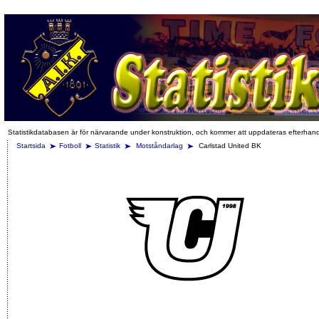
Statistikdatabasen är för närvarande under konstruktion, och kommer att uppdateras efterhan
Startsida
Fotboll
Statistik
Motståndarlag
Carlstad United BK