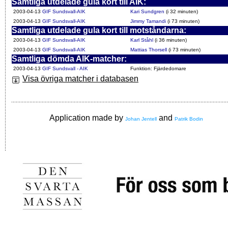
Samtliga utdelade gula kort till AIK:
2003-04-13
GIF Sundsvall-AIK
Kari Sundgren
(i 32 minuten)
2003-04-13
GIF Sundsvall-AIK
Jimmy Tamandi
(i 73 minuten)
Samtliga utdelade gula kort till motståndarna:
2003-04-13
GIF Sundsvall-AIK
Karl Ståhl
(i 36 minuten)
2003-04-13
GIF Sundsvall-AIK
Mattias Thorsell
(i 73 minuten)
Samtliga dömda AIK-matcher:
2003-04-13
GIF Sundsvall - AIK
Funktion: Fjärdedomare
Visa övriga matcher i databasen
Application made by
and
Johan Jentell
Patrik Bodin