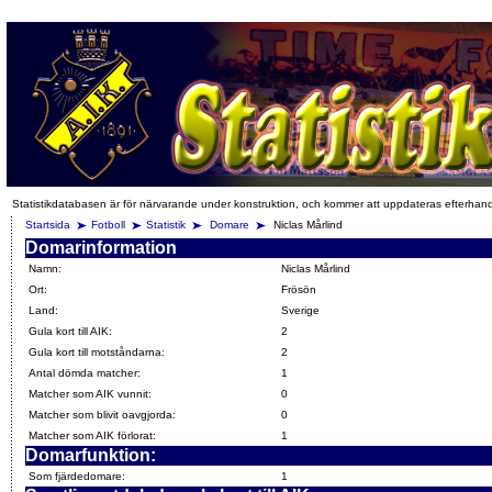
Statistikdatabasen är för närvarande under konstruktion, och kommer att uppdateras efterhan
Startsida
Fotboll
Statistik
Domare
Niclas Mårlind
Domarinformation
Namn:
Niclas Mårlind
Ort:
Frösön
Land:
Sverige
Gula kort till AIK:
2
Gula kort till motståndarna:
2
Antal dömda matcher:
1
Matcher som AIK vunnit:
0
Matcher som blivit oavgjorda:
0
Matcher som AIK förlorat:
1
Domarfunktion:
Som fjärdedomare:
1