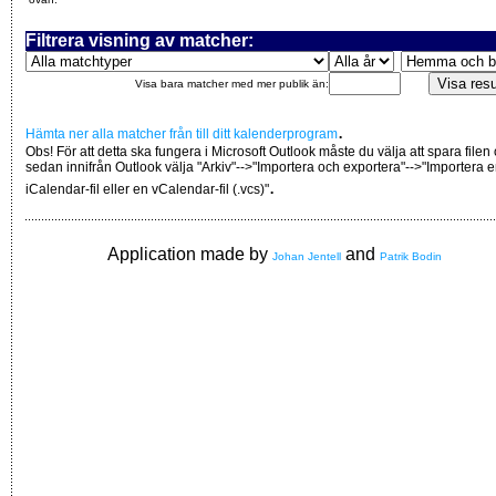
Filtrera visning av matcher:
Visa bara matcher med mer publik än:
.
Hämta ner alla matcher från till ditt kalenderprogram
Obs! För att detta ska fungera i Microsoft Outlook måste du välja att spara filen
sedan innifrån Outlook välja "Arkiv"-->"Importera och exportera"-->"Importera 
.
iCalendar-fil eller en vCalendar-fil (.vcs)"
Application made by
and
Johan Jentell
Patrik Bodin