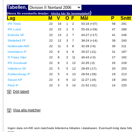
Tabellen,
)
(Hovra för eventuella detaljer -
klicka här för hemmatabell
Lag
M
V
O
F
Mål
P
Snitt
IFK Timrå
22
19
1
2
53-16 (+37)
58
291
IFK Luleå
22
15
2
5
55-26 (+29)
47
286
Ersboda SK
22
13
2
7
44-27 (+17)
41
246
Skellefteå FF
22
12
3
7
38-24 (+14)
39
240
Hudiksvalls ABK
22
11
3
8
32-28 (+4)
36
211
Umedalens IF
22
9
4
9
26-37 (-11)
31
187
IF Friska Viljor
22
8
3
11
46-43 (+3)
27
192
IFK Sundsvall
22
8
2
12
32-35 (-3)
26
228
Infjärdens SK
22
5
5
12
28-45 (-17)
20
253
Kubikenborgs IF
22
5
4
13
28-54 (-26)
19
213
Sävast AIF
22
4
6
12
11-27 (-16)
18
164
Piteå IF
22
3
5
14
21-52 (-31)
14
220
Dölj tabell
Visa alla matcher
Ingen data om AIK som matchade kriterierna hittades i databasen. Eventuell övrig data hitt
ovan.