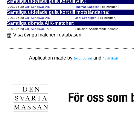
Samtliga utdelade gula kort till AIK:
2001-06-20
GIF Sundsvall-AIK
Thomas Lagerlöf
(i 84 minuten)
Samtliga utdelade gula kort till motståndarna:
2001-06-20
GIF Sundsvall-AIK
Joel Cedergren
(i 44 minuten)
Samtliga dömda AIK-matcher:
2001-06-20
GIF Sundsvall - AIK
Funktion: Assisterande domare
Visa övriga matcher i databasen
Application made by
and
Johan Jentell
Patrik Bodin