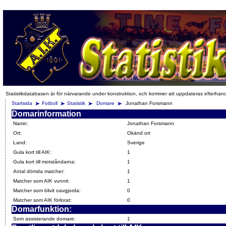
Statistikdatabasen är för närvarande under konstruktion, och kommer att uppdateras efterhan
Startsida
Fotboll
Statistik
Domare
Jonathan Forsmann
Domarinformation
Namn:
Jonathan Forsmann
Ort:
Okänd ort
Land:
Sverige
Gula kort till AIK:
1
Gula kort till motståndarna:
1
Antal dömda matcher:
1
Matcher som AIK vunnit:
1
Matcher som blivit oavgjorda:
0
Matcher som AIK förlorat:
0
Domarfunktion:
Som assisterande domare:
1