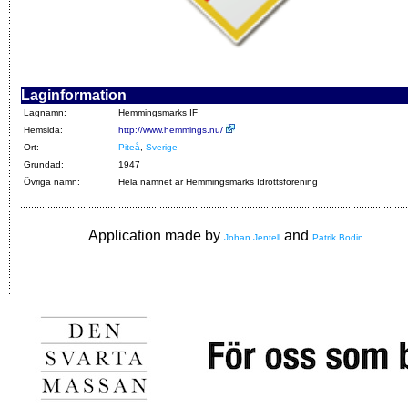
Laginformation
Lagnamn:
Hemmingsmarks IF
Hemsida:
http://www.hemmings.nu/
Ort:
Piteå
,
Sverige
Grundad:
1947
Övriga namn:
Hela namnet är Hemmingsmarks Idrottsförening
Application made by
and
Johan Jentell
Patrik Bodin