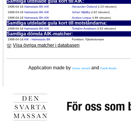
Samtliga utdelade gula kort till AIK:
1998-04-18
Halmstads BK-AIK
Alexander Östlund
(i 23 minuten)
1998-04-18
Halmstads BK-AIK
Johan Mjällby
(i 62 minuten)
1998-04-18
Halmstads BK-AIK
Anders Limpar
(i 86 minuten)
Samtliga utdelade gula kort till motståndarna:
1998-04-18
Halmstads BK-AIK
Torbjörn Arvidsson
(i 63 minuten)
Samtliga dömda AIK-matcher:
1998-04-18
AIK - Halmstads BK
Funktion: Fjärdedomare
Visa övriga matcher i databasen
Application made by
and
Johan Jentell
Patrik Bodin