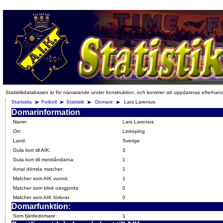
Statistikdatabasen är för närvarande under konstruktion, och kommer att uppdateras efterhan
Startsida
Fotboll
Statistik
Domare
Lars Larenius
Domarinformation
Namn:
Lars Larenius
Ort:
Linköping
Land:
Sverige
Gula kort till AIK:
3
Gula kort till motståndarna:
1
Antal dömda matcher:
1
Matcher som AIK vunnit:
1
Matcher som blivit oavgjorda:
0
Matcher som AIK förlorat:
0
Domarfunktion:
Som fjärdedomare:
1