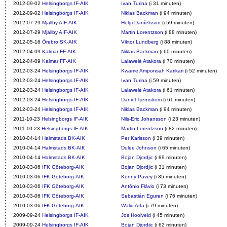
2012-09-02
Helsingborgs IF-AIK
Ivan Turina
(i 31 minuten)
2012-09-02
Helsingborgs IF-AIK
Niklas Backman
(i 94 minuten)
2012-07-29
Mjällby AIF-AIK
Helgi Daníelsson
(i 59 minuten)
2012-07-29
Mjällby AIF-AIK
Martin Lorentzson
(i 88 minuten)
2012-05-16
Örebro SK-AIK
Viktor Lundberg
(i 88 minuten)
2012-04-09
Kalmar FF-AIK
Niklas Backman
(i 60 minuten)
2012-04-09
Kalmar FF-AIK
Lalawelé Atakora
(i 70 minuten)
2012-03-24
Helsingborgs IF-AIK
Kwame Amponsah Karikari
(i 52 minuten)
2012-03-24
Helsingborgs IF-AIK
Ivan Turina
(i 59 minuten)
2012-03-24
Helsingborgs IF-AIK
Lalawelé Atakora
(i 61 minuten)
2012-03-24
Helsingborgs IF-AIK
Daniel Tjernström
(i 61 minuten)
2012-03-24
Helsingborgs IF-AIK
Niklas Backman
(i 94 minuten)
2011-10-23
Helsingborgs IF-AIK
Nils-Eric Johansson
(i 23 minuten)
2011-10-23
Helsingborgs IF-AIK
Martin Lorentzson
(i 82 minuten)
2010-04-14
Halmstads BK-AIK
Per Karlsson
(i 39 minuten)
2010-04-14
Halmstads BK-AIK
Dulee Johnson
(i 65 minuten)
2010-04-14
Halmstads BK-AIK
Bojan Djordjic
(i 89 minuten)
2010-03-06
IFK Göteborg-AIK
Bojan Djordjic
(i 31 minuten)
2010-03-06
IFK Göteborg-AIK
Kenny Pavey
(i 35 minuten)
2010-03-06
IFK Göteborg-AIK
Antônio Flávio
(i 73 minuten)
2010-03-06
IFK Göteborg-AIK
Sebastián Eguren
(i 76 minuten)
2010-03-06
IFK Göteborg-AIK
Walid Atta
(i 79 minuten)
2009-09-24
Helsingborgs IF-AIK
Jos Hooiveld
(i 45 minuten)
2009-09-24
Helsingborgs IF-AIK
Bojan Djordjic
(i 62 minuten)