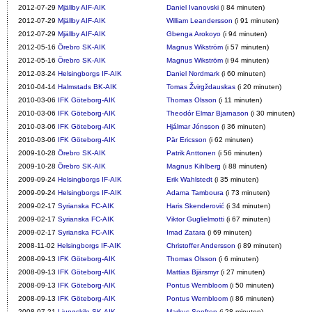
2012-07-29
Mjällby AIF-AIK
Daniel Ivanovski
(i 84 minuten)
2012-07-29
Mjällby AIF-AIK
William Leandersson
(i 91 minuten)
2012-07-29
Mjällby AIF-AIK
Gbenga Arokoyo
(i 94 minuten)
2012-05-16
Örebro SK-AIK
Magnus Wikström
(i 57 minuten)
2012-05-16
Örebro SK-AIK
Magnus Wikström
(i 94 minuten)
2012-03-24
Helsingborgs IF-AIK
Daniel Nordmark
(i 60 minuten)
2010-04-14
Halmstads BK-AIK
Tomas Žvirgždauskas
(i 20 minuten)
2010-03-06
IFK Göteborg-AIK
Thomas Olsson
(i 11 minuten)
2010-03-06
IFK Göteborg-AIK
Theodór Elmar Bjarnason
(i 30 minuten)
2010-03-06
IFK Göteborg-AIK
Hjálmar Jónsson
(i 36 minuten)
2010-03-06
IFK Göteborg-AIK
Pär Ericsson
(i 62 minuten)
2009-10-28
Örebro SK-AIK
Patrik Anttonen
(i 56 minuten)
2009-10-28
Örebro SK-AIK
Magnus Kihlberg
(i 88 minuten)
2009-09-24
Helsingborgs IF-AIK
Erik Wahlstedt
(i 35 minuten)
2009-09-24
Helsingborgs IF-AIK
Adama Tamboura
(i 73 minuten)
2009-02-17
Syrianska FC-AIK
Haris Skenderović
(i 34 minuten)
2009-02-17
Syrianska FC-AIK
Viktor Guglielmotti
(i 67 minuten)
2009-02-17
Syrianska FC-AIK
Imad Zatara
(i 69 minuten)
2008-11-02
Helsingborgs IF-AIK
Christoffer Andersson
(i 89 minuten)
2008-09-13
IFK Göteborg-AIK
Thomas Olsson
(i 6 minuten)
2008-09-13
IFK Göteborg-AIK
Mattias Bjärsmyr
(i 27 minuten)
2008-09-13
IFK Göteborg-AIK
Pontus Wernbloom
(i 50 minuten)
2008-09-13
IFK Göteborg-AIK
Pontus Wernbloom
(i 86 minuten)
2008-07-21
Ljungskile SK-AIK
Markus Senften
(i 28 minuten)