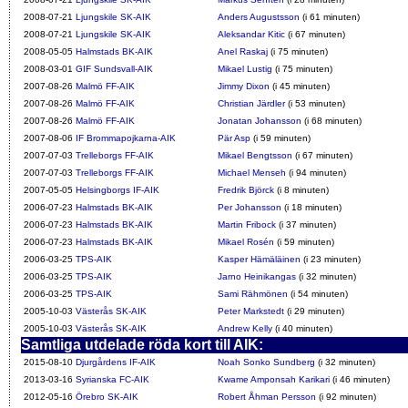
2008-07-21
Ljungskile SK-AIK
Anders Augustsson
(i 61 minuten)
2008-07-21
Ljungskile SK-AIK
Aleksandar Kitic
(i 67 minuten)
2008-05-05
Halmstads BK-AIK
Anel Raskaj
(i 75 minuten)
2008-03-01
GIF Sundsvall-AIK
Mikael Lustig
(i 75 minuten)
2007-08-26
Malmö FF-AIK
Jimmy Dixon
(i 45 minuten)
2007-08-26
Malmö FF-AIK
Christian Järdler
(i 53 minuten)
2007-08-26
Malmö FF-AIK
Jonatan Johansson
(i 68 minuten)
2007-08-06
IF Brommapojkarna-AIK
Pär Asp
(i 59 minuten)
2007-07-03
Trelleborgs FF-AIK
Mikael Bengtsson
(i 67 minuten)
2007-07-03
Trelleborgs FF-AIK
Michael Menseh
(i 94 minuten)
2007-05-05
Helsingborgs IF-AIK
Fredrik Björck
(i 8 minuten)
2006-07-23
Halmstads BK-AIK
Per Johansson
(i 18 minuten)
2006-07-23
Halmstads BK-AIK
Martin Fribock
(i 37 minuten)
2006-07-23
Halmstads BK-AIK
Mikael Rosén
(i 59 minuten)
2006-03-25
TPS-AIK
Kasper Hämäläinen
(i 23 minuten)
2006-03-25
TPS-AIK
Jarno Heinikangas
(i 32 minuten)
2006-03-25
TPS-AIK
Sami Rähmönen
(i 54 minuten)
2005-10-03
Västerås SK-AIK
Peter Markstedt
(i 29 minuten)
2005-10-03
Västerås SK-AIK
Andrew Kelly
(i 40 minuten)
Samtliga utdelade röda kort till AIK:
2015-08-10
Djurgårdens IF-AIK
Noah Sonko Sundberg
(i 32 minuten)
2013-03-16
Syrianska FC-AIK
Kwame Amponsah Karikari
(i 46 minuten)
2012-05-16
Örebro SK-AIK
Robert Åhman Persson
(i 92 minuten)