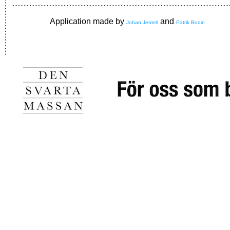
Application made by
and
Johan Jentell
Patrik Bodin