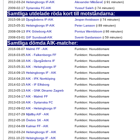
2012-03-24
Helsingborgs IF-AIK
Alexander Milošević
(i 91 minuten)
2009-02-17
Syrianska FC-AIK
Yussuf Saleh
(i 74 minuten)
Samtliga utdelade röda kort till motståndarna:
2015-08-10
Djurgårdens IF-AIK
Jesper Arvidsson
(i 74 minuten)
2015-05-31
Helsingborgs IF-AIK
Peter Larsson
(i 89 minuten)
2008-09-13
IFK Göteborg-AIK
Pontus Wernbloom
(i 86 minuten)
2008-03-01
GIF Sundsvall-AIK
Sverrir Gardarsson
(i 59 minuten)
Samtliga dömda AIK-matcher:
2016-08-07
Malmö FF - AIK
Funktion: Huvuddomare
2016-03-05
AIK - Falkenbergs FF
Funktion: Huvuddomare
2015-08-10
AIK - Djurgårdens IF
Funktion: Huvuddomare
2015-05-31
AIK - Helsingborgs IF
Funktion: Huvuddomare
2014-09-15
Helsingborgs IF - AIK
Funktion: Huvuddomare
2014-04-20
AIK - IFK Norrköping
Funktion: Huvuddomare
2014-02-15
AIK - IF Elfsborg
Funktion: Huvuddomare
2013-05-13
AIK - GNK Dinamo Zagreb
Funktion: Huvuddomare
2013-04-17
AIK - Malmö FF
Funktion: Huvuddomare
2013-03-16
AIK - Syrianska FC
Funktion: Huvuddomare
2012-09-02
AIK - Helsingborgs IF
Funktion: Huvuddomare
2012-07-29
Mjällby AIF - AIK
Funktion: Huvuddomare
2012-05-16
Örebro SK - AIK
Funktion: Huvuddomare
2012-04-09
Kalmar FF - AIK
Funktion: Huvuddomare
2012-03-24
Helsingborgs IF - AIK
Funktion: Huvuddomare
2011-10-23
Helsingborgs IF - AIK
Funktion: Huvuddomare