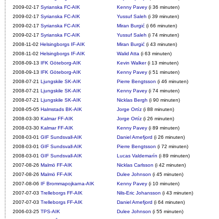
2009-02-17
Syrianska FC-AIK
Kenny Pavey
(i 36 minuten)
2009-02-17
Syrianska FC-AIK
Yussuf Saleh
(i 39 minuten)
2009-02-17
Syrianska FC-AIK
Miran Burgić
(i 66 minuten)
2009-02-17
Syrianska FC-AIK
Yussuf Saleh
(i 74 minuten)
2008-11-02
Helsingborgs IF-AIK
Miran Burgić
(i 43 minuten)
2008-11-02
Helsingborgs IF-AIK
Walid Atta
(i 63 minuten)
2008-09-13
IFK Göteborg-AIK
Kevin Walker
(i 13 minuten)
2008-09-13
IFK Göteborg-AIK
Kenny Pavey
(i 51 minuten)
2008-07-21
Ljungskile SK-AIK
Pierre Bengtsson
(i 46 minuten)
2008-07-21
Ljungskile SK-AIK
Kenny Pavey
(i 74 minuten)
2008-07-21
Ljungskile SK-AIK
Nicklas Bergh
(i 90 minuten)
2008-05-05
Halmstads BK-AIK
Jorge Ortíz
(i 88 minuten)
2008-03-30
Kalmar FF-AIK
Jorge Ortíz
(i 26 minuten)
2008-03-30
Kalmar FF-AIK
Kenny Pavey
(i 89 minuten)
2008-03-01
GIF Sundsvall-AIK
Daniel Arnefjord
(i 26 minuten)
2008-03-01
GIF Sundsvall-AIK
Pierre Bengtsson
(i 72 minuten)
2008-03-01
GIF Sundsvall-AIK
Lucas Valdemarín
(i 89 minuten)
2007-08-26
Malmö FF-AIK
Nicklas Carlsson
(i 42 minuten)
2007-08-26
Malmö FF-AIK
Dulee Johnson
(i 45 minuten)
2007-08-06
IF Brommapojkarna-AIK
Kenny Pavey
(i 10 minuten)
2007-07-03
Trelleborgs FF-AIK
Nils-Eric Johansson
(i 43 minuten)
2007-07-03
Trelleborgs FF-AIK
Daniel Arnefjord
(i 64 minuten)
2006-03-25
TPS-AIK
Dulee Johnson
(i 55 minuten)