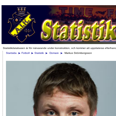
Statistikdatabasen är för närvarande under konstruktion, och kommer att uppdateras efterhan
Startsida
Fotboll
Statistik
Domare
Markus Strömbergsson