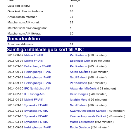
Land:
Sverige
Gula kort till AIK:
64
Gula kort till motståndarna:
63
Antal dömda matcher:
37
Matcher som AIK vunnit:
22
Matcher som blivit oavgjorda:
5
Matcher som AIK förlorat:
10
Domarfunktion:
Som huvuddomare:
37
Samtliga utdelade gula kort till AIK:
2016-08-07
Malmö FF-AIK
Per Karlsson
(i 10 minuten)
2016-08-07
Malmö FF-AIK
Ebenezer Ofori
(i 50 minuten)
2016-03-05
Falkenbergs FF-AIK
Per Karlsson
(i 65 minuten)
2015-05-31
Helsingborgs IF-AIK
Anton Salétros
(i 49 minuten)
2015-05-31
Helsingborgs IF-AIK
Nabil Bahoui
(i 68 minuten)
2014-09-15
Helsingborgs IF-AIK
Per Karlsson
(i 37 minuten)
2014-04-20
IFK Norrköping-AIK
Alexander Milošević
(i 93 minuten)
2014-02-15
IF Elfsborg-AIK
Celso Borges
(i 48 minuten)
2013-04-17
Malmö FF-AIK
Ibrahim Moro
(i 56 minuten)
2013-03-16
Syrianska FC-AIK
Nabil Bahoui
(i 36 minuten)
2013-03-16
Syrianska FC-AIK
Kwame Amponsah Karikari
(i 40 minuten)
2013-03-16
Syrianska FC-AIK
Kwame Amponsah Karikari
(i 46 minuten)
2013-03-16
Syrianska FC-AIK
Martin Lorentzson
(i 62 minuten)
2012-09-02
Helsingborgs IF-AIK
Robin Quaison
(i 24 minuten)