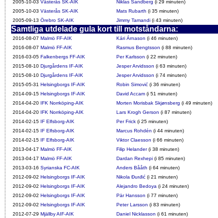
2005-10-03
Västerås SK-AIK
Niklas Sandberg
(i 29 minuten)
2005-10-03
Västerås SK-AIK
Mats Rubarth
(i 35 minuten)
2005-09-13
Örebro SK-AIK
Jimmy Tamandi
(i 43 minuten)
Samtliga utdelade gula kort till motståndarna:
2016-08-07
Malmö FF-AIK
Kári Árnason
(i 46 minuten)
2016-08-07
Malmö FF-AIK
Rasmus Bengtsson
(i 88 minuten)
2016-03-05
Falkenbergs FF-AIK
Per Karlsson
(i 22 minuten)
2015-08-10
Djurgårdens IF-AIK
Jesper Arvidsson
(i 63 minuten)
2015-08-10
Djurgårdens IF-AIK
Jesper Arvidsson
(i 74 minuten)
2015-05-31
Helsingborgs IF-AIK
Robin Simović
(i 36 minuten)
2014-09-15
Helsingborgs IF-AIK
David Accam
(i 51 minuten)
2014-04-20
IFK Norrköping-AIK
Morten Morisbak Skjønsberg
(i 49 minuten)
2014-04-20
IFK Norrköping-AIK
Lars Krogh Gerson
(i 87 minuten)
2014-02-15
IF Elfsborg-AIK
Per Frick
(i 25 minuten)
2014-02-15
IF Elfsborg-AIK
Marcus Rohdén
(i 44 minuten)
2014-02-15
IF Elfsborg-AIK
Viktor Claesson
(i 66 minuten)
2013-04-17
Malmö FF-AIK
Filip Helander
(i 38 minuten)
2013-04-17
Malmö FF-AIK
Dardan Rexhepi
(i 85 minuten)
2013-03-16
Syrianska FC-AIK
Anders Bååth
(i 64 minuten)
2012-09-02
Helsingborgs IF-AIK
Nikola Đurđić
(i 21 minuten)
2012-09-02
Helsingborgs IF-AIK
Alejandro Bedoya
(i 24 minuten)
2012-09-02
Helsingborgs IF-AIK
Pär Hansson
(i 77 minuten)
2012-09-02
Helsingborgs IF-AIK
Peter Larsson
(i 83 minuten)
2012-07-29
Mjällby AIF-AIK
Daniel Nicklasson
(i 61 minuten)