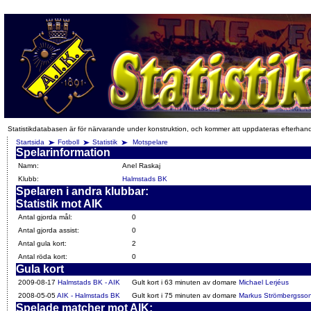
Statistikdatabasen är för närvarande under konstruktion, och kommer att uppdateras efterhan
Startsida
Fotboll
Statistik
Motspelare
Spelarinformation
Namn:
Anel Raskaj
Klubb:
Halmstads BK
Spelaren i andra klubbar:
Statistik mot AIK
Antal gjorda mål:
0
Antal gjorda assist:
0
Antal gula kort:
2
Antal röda kort:
0
Gula kort
2009-08-17
Halmstads BK - AIK
Gult kort i 63 minuten av domare
Michael Lerjéus
2008-05-05
AIK - Halmstads BK
Gult kort i 75 minuten av domare
Markus Strömbergsso
Spelade matcher mot AIK: