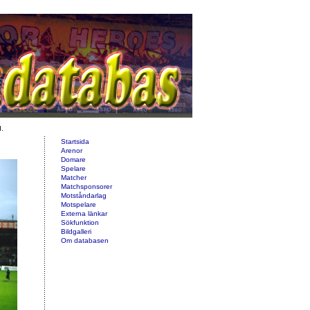
d.
Startsida
Arenor
Domare
Spelare
Matcher
Matchsponsorer
Motståndarlag
Motspelare
Externa länkar
Sökfunktion
Bildgalleri
Om databasen