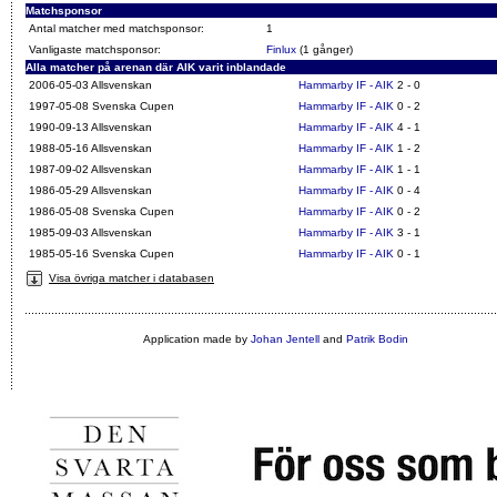
Matchsponsor
Antal matcher med matchsponsor:
1
Vanligaste matchsponsor:
Finlux
(1 gånger)
Alla matcher på arenan där AIK varit inblandade
2006-05-03 Allsvenskan
Hammarby IF - AIK
2 - 0
1997-05-08 Svenska Cupen
Hammarby IF - AIK
0 - 2
1990-09-13 Allsvenskan
Hammarby IF - AIK
4 - 1
1988-05-16 Allsvenskan
Hammarby IF - AIK
1 - 2
1987-09-02 Allsvenskan
Hammarby IF - AIK
1 - 1
1986-05-29 Allsvenskan
Hammarby IF - AIK
0 - 4
1986-05-08 Svenska Cupen
Hammarby IF - AIK
0 - 2
1985-09-03 Allsvenskan
Hammarby IF - AIK
3 - 1
1985-05-16 Svenska Cupen
Hammarby IF - AIK
0 - 1
Visa övriga matcher i databasen
Application made by
Johan Jentell
and
Patrik Bodin