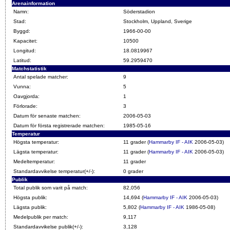
Arenainformation
Namn:
Söderstadion
Stad:
Stockholm, Uppland, Sverige
Byggd:
1966-00-00
Kapacitet:
10500
Longitud:
18.0819967
Latitud:
59.2959470
Matchstatistik
Antal spelade matcher:
9
Vunna:
5
Oavgjorda:
1
Förlorade:
3
Datum för senaste matchen:
2006-05-03
Datum för första registrerade matchen:
1985-05-16
Temperatur
Högsta temperatur:
11 grader (
Hammarby IF - AIK
2006-05-03)
Lägsta temperatur:
11 grader (
Hammarby IF - AIK
2006-05-03)
Medeltemperatur:
11 grader
Standardavvikelse temperatur(+/-):
0 grader
Publik
Total publik som varit på match:
82,056
Högsta publik:
14,694 (
Hammarby IF - AIK
2006-05-03)
Lägsta publik:
5,802 (
Hammarby IF - AIK
1986-05-08)
Medelpublik per match:
9,117
Standardavvikelse publik(+/-):
3,128