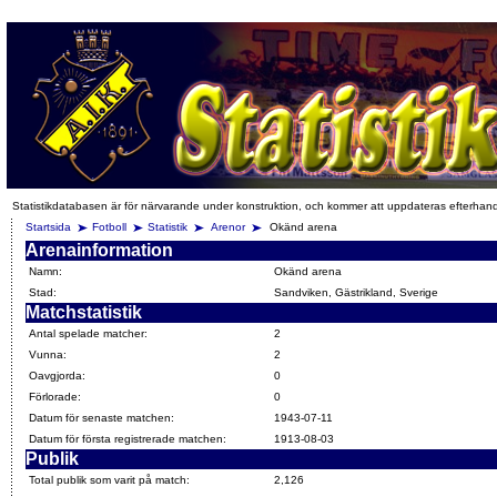
Statistikdatabasen är för närvarande under konstruktion, och kommer att uppdateras efterhan
Startsida
Fotboll
Statistik
Arenor
Okänd arena
Arenainformation
Namn:
Okänd arena
Stad:
Sandviken, Gästrikland, Sverige
Matchstatistik
Antal spelade matcher:
2
Vunna:
2
Oavgjorda:
0
Förlorade:
0
Datum för senaste matchen:
1943-07-11
Datum för första registrerade matchen:
1913-08-03
Publik
Total publik som varit på match:
2,126