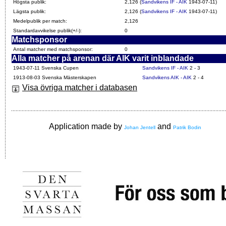
Högsta publik:
2,126 (
Sandvikens IF - AIK
1943-07-11)
Lägsta publik:
2,126 (
Sandvikens IF - AIK
1943-07-11)
Medelpublik per match:
2,126
Standardavvikelse publik(+/-):
0
Matchsponsor
Antal matcher med matchsponsor:
0
Alla matcher på arenan där AIK varit inblandade
1943-07-11 Svenska Cupen
Sandvikens IF - AIK
2 - 3
1913-08-03 Svenska Mästerskapen
Sandvikens AIK - AIK
2 - 4
Visa övriga matcher i databasen
Application made by
and
Johan Jentell
Patrik Bodin