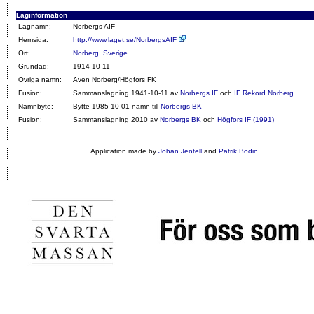
Laginformation
Lagnamn:
Norbergs AIF
Hemsida:
http://www.laget.se/NorbergsAIF
Ort:
Norberg
,
Sverige
Grundad:
1914-10-11
Övriga namn:
Även Norberg/Högfors FK
Fusion:
Sammanslagning 1941-10-11 av
Norbergs IF
och
IF Rekord Norberg
Namnbyte:
Bytte 1985-10-01 namn till
Norbergs BK
Fusion:
Sammanslagning 2010 av
Norbergs BK
och
Högfors IF (1991)
Application made by
Johan Jentell
and
Patrik Bodin