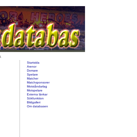
d.
Startsida
Arenor
Domare
Spelare
Matcher
Matchsponsorer
Motståndarlag
Motspelare
Externa länkar
Sökfunktion
Bildgalleri
Om databasen