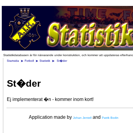
Statistikdatabasen är för närvarande under konstruktion, och kommer att uppdateras efterhan
Startsida
Fotboll
Statistik
St�der
St�der
Ej implementerat �n - kommer inom kort!
Application made by
and
Johan Jentell
Patrik Bodin