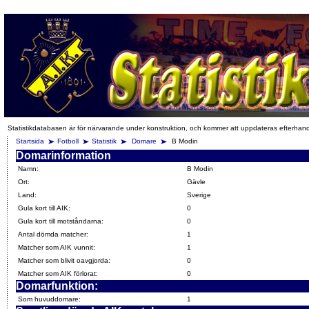
Statistikdatabasen är för närvarande under konstruktion, och kommer att uppdateras efterhan
Startsida
Fotboll
Statistik
Domare
B Modin
Domarinformation
Namn:
B Modin
Ort:
Gävle
Land:
Sverige
Gula kort till AIK:
0
Gula kort till motståndarna:
0
Antal dömda matcher:
1
Matcher som AIK vunnit:
1
Matcher som blivit oavgjorda:
0
Matcher som AIK förlorat:
0
Domarfunktion:
Som huvuddomare:
1