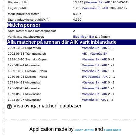
Högsta publik:
13,347 (
Västerås SK - AIK
1956-05-01)
Lägsta publik:
1,252 (
Västerås SK - AIK
1999-10-10)
Medelpublik per match:
6,025
Standardavvikelse publik(+/-):
4,370
Matchsponsor
Antal matcher med matchsponsor:
2
Vanligaste matchsponsor:
Blue Moon Bar
(1 gånger)
Alla matcher på arenan där AIK varit inblandade
2005-10-03 Superettan
Västerås SK - AIK
1 - 2
2002-06-13 Träningsmatch
AIK - Västerås SK
-
1999-10-10 Svenska Cupen
Västerås SK - AIK
0 - 1
1997-04-24 Allsvenskan
Västerås SK - AIK
1 - 1
1980-10-08 Division II Norra
Västerås SK - AIK
1 - 1
1980-08-03 Division II Norra
IFK Västerås - AIK
0 - 1
1978-04-23 Allsvenskan
Västerås SK - AIK
0 - 2
1956-08-15 Allsvenskan
Västerås SK - AIK
1 - 4
1956-05-01 Allsvenskan
Västerås SK - AIK
2 - 1
1924-09-07 Allsvenskan
Västerås IK - AIK
1 - 3
Visa övriga matcher i databasen
Application made by
and
Johan Jentell
Patrik Bodin