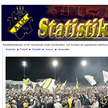
Statistikdatabasen är för närvarande under konstruktion, och kommer att uppdateras efterhan
Startsida
Fotboll
Statistik
Arenor
Arosvallen