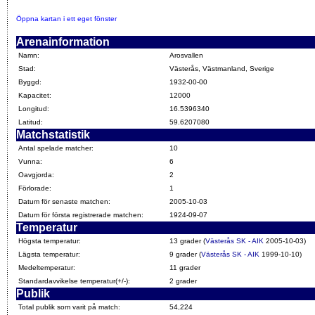
Öppna kartan i ett eget fönster
Arenainformation
Namn:
Arosvallen
Stad:
Västerås, Västmanland, Sverige
Byggd:
1932-00-00
Kapacitet:
12000
Longitud:
16.5396340
Latitud:
59.6207080
Matchstatistik
Antal spelade matcher:
10
Vunna:
6
Oavgjorda:
2
Förlorade:
1
Datum för senaste matchen:
2005-10-03
Datum för första registrerade matchen:
1924-09-07
Temperatur
Högsta temperatur:
13 grader (
Västerås SK - AIK
2005-10-03)
Lägsta temperatur:
9 grader (
Västerås SK - AIK
1999-10-10)
Medeltemperatur:
11 grader
Standardavvikelse temperatur(+/-):
2 grader
Publik
Total publik som varit på match:
54,224