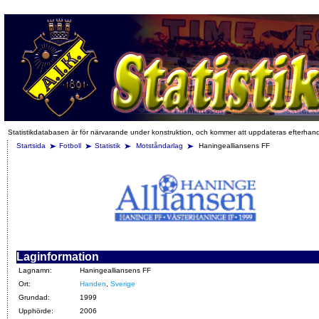
Statistikdatabasen är för närvarande under konstruktion, och kommer att uppdateras efterhan
Startsida
Fotboll
Statistik
Motståndarlag
Haningealliansens FF
Laginformation
Lagnamn:
Haningealliansens FF
Ort:
Handen
,
Sverige
Grundad:
1999
Upphörde:
2006