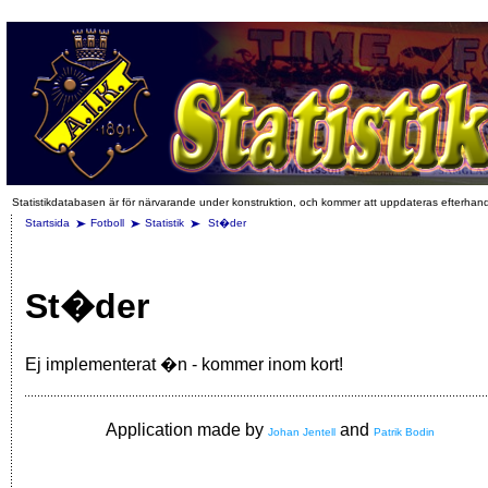
Statistikdatabasen är för närvarande under konstruktion, och kommer att uppdateras efterhan
Startsida
Fotboll
Statistik
St�der
St�der
Ej implementerat �n - kommer inom kort!
Application made by
and
Johan Jentell
Patrik Bodin