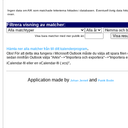
Ingen data om AIK som matchade kriterierna hittades i databasen. Eventuell övrig data hitt
ovan.
Filtrera visning av matcher:
Visa bara matcher med mer publik än:
.
Hämta ner alla matcher från till ditt kalenderprogram
Obs! För att detta ska fungera i Microsoft Outlook måste du välja att spara filen
sedan innifrån Outlook välja "Arkiv"-->"Importera och exportera"-->"Importera 
.
iCalendar-fil eller en vCalendar-fil (.vcs)"
Application made by
and
Johan Jentell
Patrik Bodin