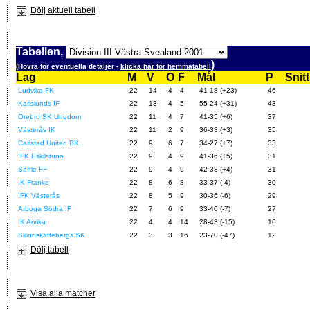
Dölj aktuell tabell
Tabellen,
)
(Hovra för eventuella detaljer -
klicka här för hemmatabell
Lag
M
V
O
F
Mål
P
Snitt
Ludvika FK
22
14
4
4
41-18 (+23)
46
Karlslunds IF
22
13
4
5
55-24 (+31)
43
Örebro SK Ungdom
22
11
4
7
41-35 (+6)
37
Västerås IK
22
11
2
9
36-33 (+3)
35
Carlstad United BK
22
9
6
7
34-27 (+7)
33
IFK Eskilstuna
22
9
4
9
41-36 (+5)
31
Säffle FF
22
9
4
9
42-38 (+4)
31
IK Franke
22
8
6
8
33-37 (-4)
30
IFK Västerås
22
8
5
9
30-36 (-6)
29
Arboga Södra IF
22
7
6
9
33-40 (-7)
27
IK Arvika
22
4
4
14
28-43 (-15)
16
Skinnskattebergs SK
22
3
3
16
23-70 (-47)
12
Dölj tabell
Visa alla matcher