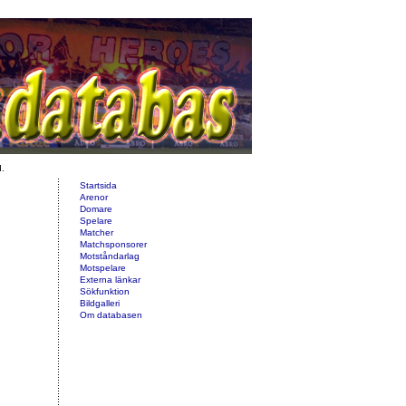
d.
Startsida
Arenor
Domare
Spelare
Matcher
Matchsponsorer
Motståndarlag
Motspelare
Externa länkar
Sökfunktion
Bildgalleri
Om databasen