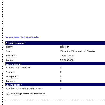
Öppna kartan i ett eget fönster
Arenainformation
Namn:
Råby IP
Stad:
Västerås, Västmanland, Sverige
Longitud:
16.4973590
Latitud:
59.6030920
Matchstatistik
Antal spelade matcher:
0
Vunna:
0
Oavgjorda:
0
Förlorade:
0
Matchsponsor
Antal matcher med matchsponsor:
0
Visa övriga matcher i databasen