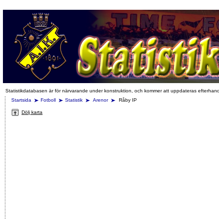
Statistikdatabasen är för närvarande under konstruktion, och kommer att uppdateras efterhan
Startsida
Fotboll
Statistik
Arenor
Råby IP
Dölj karta