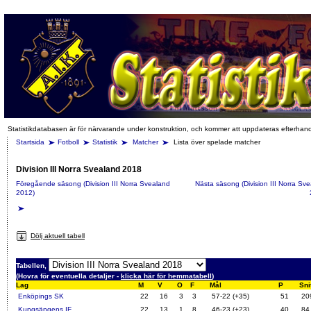
Statistikdatabasen är för närvarande under konstruktion, och kommer att uppdateras efterhan
Startsida
Fotboll
Statistik
Matcher
Lista över spelade matcher
Division III Norra Svealand 2018
Föregående säsong (Division III Norra Svealand
Nästa säsong (Division III Norra Sv
2012)
Dölj aktuell tabell
Tabellen,
(Hovra för eventuella detaljer -
klicka här för hemmatabell
)
Lag
M
V
O
F
Mål
P
Sni
Enköpings SK
22
16
3
3
57-22 (+35)
51
20
Kungsängens IF
22
13
1
8
46-23 (+23)
40
84