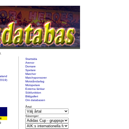
d.
Startsida
Arenor
Domare
Spelare
Matcher
ealand
Matchsponsorer
2019)
Motståndarlag
Motspelare
Externa länkar
Sökfunktion
Bildgalleri
Om databasen
Årtal:
Säsonger:
tt
9