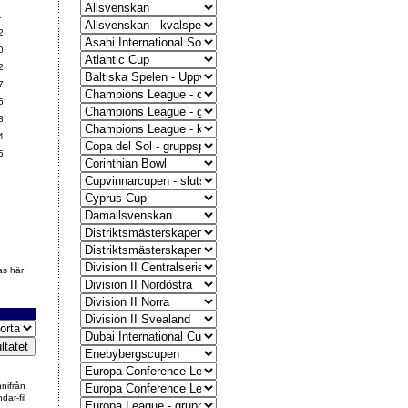
1
2
0
2
7
5
3
4
5
as här
nnifrån
dar-fil