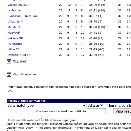
Vallentuna BK
22
12
3
7
45-29 (+16)
39
11
IK Franke
22
11
3
8
41-31 (+10)
36
12
Syrianska IF Kerburan
22
9
5
8
33-37 (-4)
32
17
Västerås IK
22
9
4
9
38-40 (-2)
31
14
Märsta IK
22
9
3
10
38-28 (+10)
30
12
Heby AIF
22
9
3
10
34-41 (-7)
30
14
Vaksala SK
22
9
2
11
41-40 (+1)
29
13
FC Arlanda
22
6
9
7
26-36 (-10)
27
18
Håbo FF
22
6
2
14
29-49 (-20)
20
17
Uppsala-Kurd FK
22
3
2
17
33-85 (-52)
11
87
Dölj tabell
Visa alla matcher
Ingen data om AIK som matchade kriterierna hittades i databasen. Eventuell övrig data hitt
ovan.
Filtrera visning av matcher:
Visa bara matcher med mer publik än:
Hämta ner alla matcher från till ditt kalenderprogram
.
Obs! För att detta ska fungera i Microsoft Outlook måste du välja att spara filen och sedan i
Outlook välja "Arkiv"-->"Importera och exportera"-->"Importera en iCalendar-fil eller en vCalen