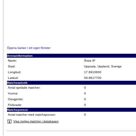
Öppna kartan i ett eget fönster
Arenainformation
Namn:
Årsta IP
Stad:
Uppsala, Uppland, Sverige
Longitud:
17.6910600
Latitud:
59.8617700
Matchstatistik
Antal spelade matcher:
0
Vunna:
0
Oavgjorda:
0
Förlorade:
0
Matchsponsor
Antal matcher med matchsponsor:
0
Visa övriga matcher i databasen