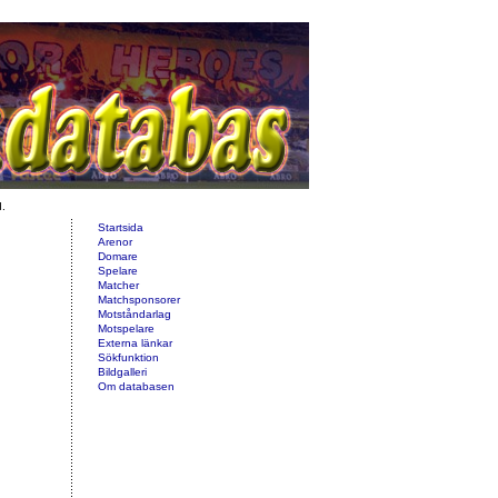
d.
Startsida
Arenor
Domare
Spelare
Matcher
Matchsponsorer
Motståndarlag
Motspelare
Externa länkar
Sökfunktion
Bildgalleri
Om databasen