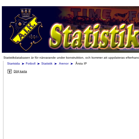
Statistikdatabasen är för närvarande under konstruktion, och kommer att uppdateras efterhan
Startsida
Fotboll
Statistik
Arenor
Årsta IP
Dölj karta