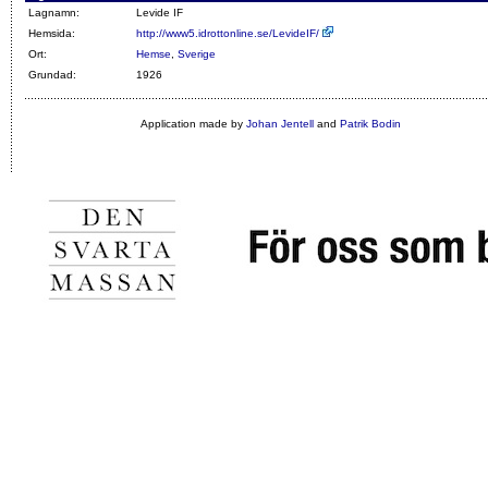
Lagnamn:
Levide IF
Hemsida:
http://www5.idrottonline.se/LevideIF/
Ort:
Hemse
,
Sverige
Grundad:
1926
Application made by
Johan Jentell
and
Patrik Bodin