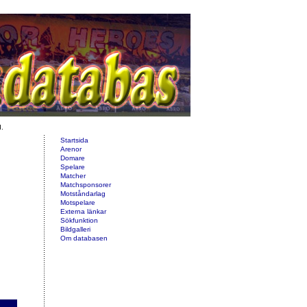
d.
Startsida
Arenor
Domare
Spelare
Matcher
Matchsponsorer
Motståndarlag
Motspelare
Externa länkar
Sökfunktion
Bildgalleri
Om databasen