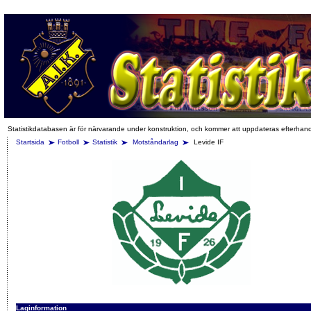
Statistikdatabasen är för närvarande under konstruktion, och kommer att uppdateras efterhan
Startsida
Fotboll
Statistik
Motståndarlag
Levide IF
Laginformation