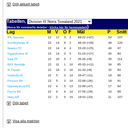
Dölj aktuell tabell
Tabellen,
)
(Hovra för eventuella detaljer -
klicka här för hemmatabell
Lag
M
V
O
F
Mål
P
Snitt
IFK Uppsala
22
17
3
2
69-22 (+47)
54
107
Sundbybergs IK
22
14
6
2
46-18 (+28)
48
120
Newroz FC
22
14
4
4
53-28 (+25)
46
97
Viggbyholms IK
22
14
3
5
51-24 (+27)
45
84
Sala FF
22
10
5
7
35-26 (+9)
35
114
BKV Norrtälje
22
11
1
10
45-33 (+12)
34
85
IK Franke
22
10
2
10
41-33 (+8)
32
83
Västerås IK
22
5
3
14
26-47 (-21)
18
86
Procyon BK
22
5
3
14
22-48 (-26)
18
91
Uppsala-Kurd FK
22
4
5
13
22-69 (-47)
17
84
Fanna BK
22
4
4
14
27-56 (-29)
16
89
Heby AIF
22
2
5
15
19-52 (-33)
11
107
Dölj tabell
Visa alla matcher