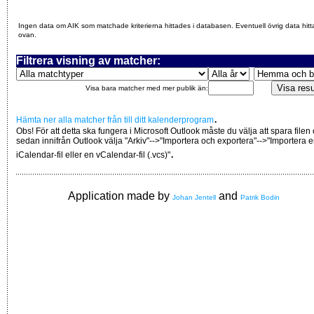
Ingen data om AIK som matchade kriterierna hittades i databasen. Eventuell övrig data hitt
ovan.
Filtrera visning av matcher:
Visa bara matcher med mer publik än:
.
Hämta ner alla matcher från till ditt kalenderprogram
Obs! För att detta ska fungera i Microsoft Outlook måste du välja att spara filen
sedan innifrån Outlook välja "Arkiv"-->"Importera och exportera"-->"Importera 
.
iCalendar-fil eller en vCalendar-fil (.vcs)"
Application made by
and
Johan Jentell
Patrik Bodin