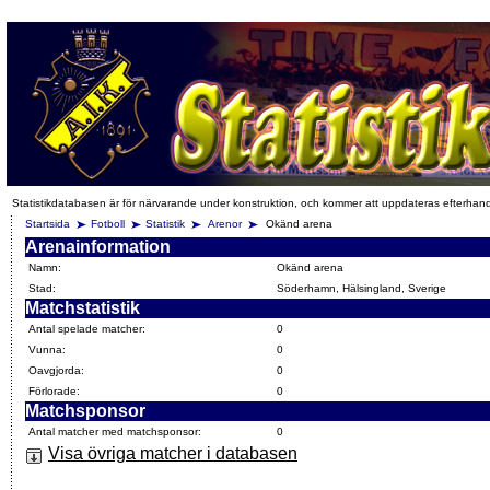
Statistikdatabasen är för närvarande under konstruktion, och kommer att uppdateras efterhan
Startsida
Fotboll
Statistik
Arenor
Okänd arena
Arenainformation
Namn:
Okänd arena
Stad:
Söderhamn, Hälsingland, Sverige
Matchstatistik
Antal spelade matcher:
0
Vunna:
0
Oavgjorda:
0
Förlorade:
0
Matchsponsor
Antal matcher med matchsponsor:
0
Visa övriga matcher i databasen