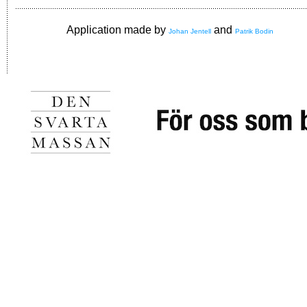
Application made by
and
Johan Jentell
Patrik Bodin