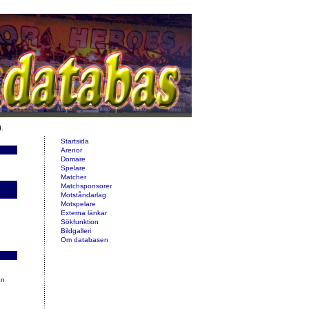
d.
Startsida
Arenor
Domare
Spelare
Matcher
Matchsponsorer
Motståndarlag
Motspelare
Externa länkar
Sökfunktion
Bildgalleri
Om databasen
on