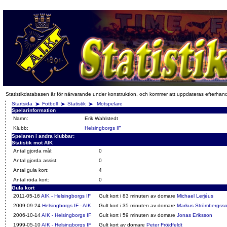
Statistikdatabasen är för närvarande under konstruktion, och kommer att uppdateras efterhan
Startsida
Fotboll
Statistik
Motspelare
Spelarinformation
Namn:
Erik Wahlstedt
Klubb:
Helsingborgs IF
Spelaren i andra klubbar:
Statistik mot AIK
Antal gjorda mål:
0
Antal gjorda assist:
0
Antal gula kort:
4
Antal röda kort:
0
Gula kort
2011-05-16
AIK - Helsingborgs IF
Gult kort i 83 minuten av domare
Michael Lerjéus
2009-09-24
Helsingborgs IF - AIK
Gult kort i 35 minuten av domare
Markus Strömbergss
2006-10-14
AIK - Helsingborgs IF
Gult kort i 59 minuten av domare
Jonas Eriksson
1999-05-10
AIK - Helsingborgs IF
Gult kort av domare
Peter Fröjdfeldt