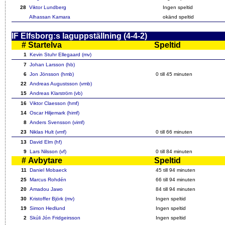
28
Viktor Lundberg
Ingen speltid
Alhassan Kamara
okänd speltid
IF Elfsborg:s laguppställning (4-4-2)
#
Startelva
Speltid
1
Kevin Stuhr Ellegaard (mv)
7
Johan Larsson (hb)
6
Jon Jönsson (hmb)
0 till
45
minuten
22
Andreas Augustsson (vmb)
15
Andreas Klarström (vb)
16
Viktor Claesson (hmf)
14
Oscar Hiljemark (himf)
8
Anders Svensson (vimf)
23
Niklas Hult (vmf)
0 till
66
minuten
13
David Elm (hf)
9
Lars Nilsson (vf)
0 till
84
minuten
#
Avbytare
Speltid
11
Daniel Mobaeck
45
till 94 minuten
25
Marcus Rohdén
66
till 94 minuten
20
Amadou Jawo
84
till 94 minuten
30
Kristoffer Björk (mv)
Ingen speltid
19
Simon Hedlund
Ingen speltid
2
Skúli Jón Fridgeirsson
Ingen speltid