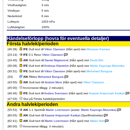
Vindhastighet:
3 m/s
Vindbyar:
5 m/s
Nederbörd:
6 mm
Lufttryck:
1003 hPa
Luftfuktighet:
100%
Händelseförlopp (hovra för eventuella detaljer)
Första halvlek/perioden
(46:38)
IFE
Gult kort till
Viktor Claesson
(Hårt spel) mot
Alhassan Kamara
(23:14)
IFE
0-1 Retur
Viktor Claesson
(24:40)
AIK
Gult kort till
Daniel Majstorović
(Hårt spel) mot
David Elm
(30:08)
IFE
Gult kort till
Andreas Klarström
(Hårt spel) mot
Martin Kayongo-Mutumba
(30:51)
IFE
Gult kort till
Viktor Claesson
(Hårt spel) mot
Mohamed Bangura
(33)
AIK
Ribba
Mohamed Bangura
(43:50)
AIK
Gult kort till
Ibrahim Moro
(Hårt spel) mot
Viktor Claesson
(45:00)
Annonserat tillägg: 2 minut(er).
(46:46)
IFE
Gult kort till
Anders Svensson
(Hårt spel) mot
Kwame Amponsah Karikari
(47:03)
Slut på Första halvlek/perioden
Andra halvlek/perioden
(55:53)
AIK
1-1 Spelmål
Martin Lorentzson
(assist:
Martin Kayongo-Mutumba
)
(60:05)
AIK
Gult kort till
Kwame Amponsah Karikari
(Spelförstörelse)
(62:41)
AIK
Gult kort till
Martin Lorentzson
(Hårt spel) mot
Niklas Hult
(90:00)
Annonserat tillägg: 3 minut(er).