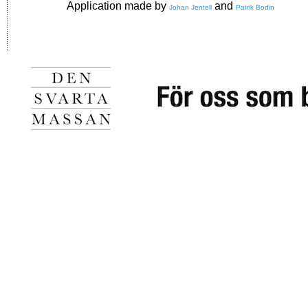
Application made by
and
Johan Jentell
Patrik Bodin