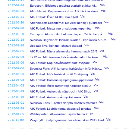
2012-09-24
Eurosport: Elfsborgs gräsliga statistik stärker AI...
2012-09-23
Aftonbladet: Kaptenernas dom: AIK får inte vinna
2012-09-21
AIK Fotboll: Över 14 000 har biljett
2012-09-20
Aftonbladet: Experterna: De viker ner sig i guldracet
2012-09-20
AIK Fotboll: Missa inte onsdagens toppmöte!
2012-09-20
Eurosport: Alm om dubbelutmaningen: "Vi tänker på ...
2012-09-18
Svenska Dagbladet: Ishizaki skadad - kan missa AIK-m...
2012-09-18
Uppsala Nya Tidning: Ishizaki skadad
2012-09-05
AIK Fotboll: Nästa allsvenska hemmamatch 26/9
2012-07-06
3712.se: AIK lanserar halvårskortet inför Häcken-...
2012-07-06
AIK Fotboll: Köp halvårskortet före avspark!
2012-07-06
Svenska Fans: AIK lanserar halvårskort inför Häck...
2012-06-26
AIK Fotboll: AIKs halvårskort till försäljning
2012-06-08
AIK Fotboll: Höstens spelprogram uppdaterat
2012-04-03
AIK Fotboll: Årets matchtröjor auktioneras ut
2012-03-19
AIK Fotboll: Årskort via nätet och i AIK Shop
2012-03-16
AIK Fotboll: Årskort - så mycket mera
2012-03-01
Svenska Fans: Biljetter släppta till AIK:s matcher
2012-02-29
AIK Fotboll: Lösbiljetterna släpps på torsdag
2012-01-05
Webbsporten: Allsvenskan, spelschema 2012
2011-12-09
Växjönytt: Spelprogrammet för allsvenskan 2012 klart