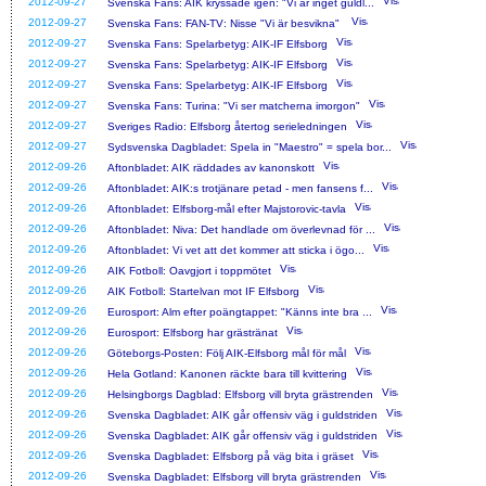
2012-09-27
Svenska Fans: AIK kryssade igen: "Vi är inget guldl...
2012-09-27
Svenska Fans: FAN-TV: Nisse "Vi är besvikna"
2012-09-27
Svenska Fans: Spelarbetyg: AIK-IF Elfsborg
2012-09-27
Svenska Fans: Spelarbetyg: AIK-IF Elfsborg
2012-09-27
Svenska Fans: Spelarbetyg: AIK-IF Elfsborg
2012-09-27
Svenska Fans: Turina: "Vi ser matcherna imorgon"
2012-09-27
Sveriges Radio: Elfsborg återtog serieledningen
2012-09-27
Sydsvenska Dagbladet: Spela in "Maestro" = spela bor...
2012-09-26
Aftonbladet: AIK räddades av kanonskott
2012-09-26
Aftonbladet: AIK:s trotjänare petad - men fansens f...
2012-09-26
Aftonbladet: Elfsborg-mål efter Majstorovic-tavla
2012-09-26
Aftonbladet: Niva: Det handlade om överlevnad för ...
2012-09-26
Aftonbladet: Vi vet att det kommer att sticka i ögo...
2012-09-26
AIK Fotboll: Oavgjort i toppmötet
2012-09-26
AIK Fotboll: Startelvan mot IF Elfsborg
2012-09-26
Eurosport: Alm efter poängtappet: "Känns inte bra ...
2012-09-26
Eurosport: Elfsborg har grästränat
2012-09-26
Göteborgs-Posten: Följ AIK-Elfsborg mål för mål
2012-09-26
Hela Gotland: Kanonen räckte bara till kvittering
2012-09-26
Helsingborgs Dagblad: Elfsborg vill bryta grästrenden
2012-09-26
Svenska Dagbladet: AIK går offensiv väg i guldstriden
2012-09-26
Svenska Dagbladet: AIK går offensiv väg i guldstriden
2012-09-26
Svenska Dagbladet: Elfsborg på väg bita i gräset
2012-09-26
Svenska Dagbladet: Elfsborg vill bryta grästrenden