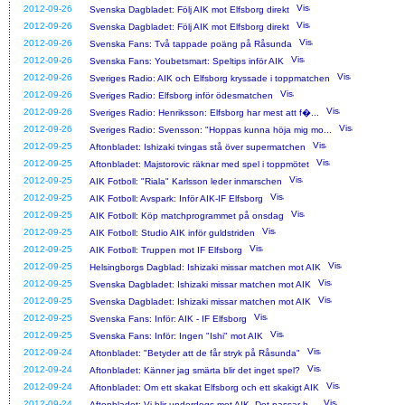
2012-09-26
Svenska Dagbladet: Följ AIK mot Elfsborg direkt
2012-09-26
Svenska Dagbladet: Följ AIK mot Elfsborg direkt
2012-09-26
Svenska Fans: Två tappade poäng på Råsunda
2012-09-26
Svenska Fans: Youbetsmart: Speltips inför AIK
2012-09-26
Sveriges Radio: AIK och Elfsborg kryssade i toppmatchen
2012-09-26
Sveriges Radio: Elfsborg inför ödesmatchen
2012-09-26
Sveriges Radio: Henriksson: Elfsborg har mest att f�...
2012-09-26
Sveriges Radio: Svensson: "Hoppas kunna höja mig mo...
2012-09-25
Aftonbladet: Ishizaki tvingas stå över supermatchen
2012-09-25
Aftonbladet: Majstorovic räknar med spel i toppmötet
2012-09-25
AIK Fotboll: "Riala" Karlsson leder inmarschen
2012-09-25
AIK Fotboll: Avspark: Inför AIK-IF Elfsborg
2012-09-25
AIK Fotboll: Köp matchprogrammet på onsdag
2012-09-25
AIK Fotboll: Studio AIK inför guldstriden
2012-09-25
AIK Fotboll: Truppen mot IF Elfsborg
2012-09-25
Helsingborgs Dagblad: Ishizaki missar matchen mot AIK
2012-09-25
Svenska Dagbladet: Ishizaki missar matchen mot AIK
2012-09-25
Svenska Dagbladet: Ishizaki missar matchen mot AIK
2012-09-25
Svenska Fans: Inför: AIK - IF Elfsborg
2012-09-25
Svenska Fans: Inför: Ingen "Ishi" mot AIK
2012-09-24
Aftonbladet: "Betyder att de får stryk på Råsunda"
2012-09-24
Aftonbladet: Känner jag smärta blir det inget spel?
2012-09-24
Aftonbladet: Om ett skakat Elfsborg och ett skakigt AIK
2012-09-24
Aftonbladet: Vi blir underdogs mot AIK. Det passar b...