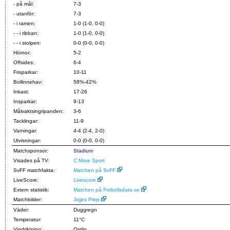
- på mål:
7-3
- utanför:
7-3
- i ramen:
1-0 (1-0, 0-0)
- - i ribban:
1-0 (1-0, 0-0)
- - i stolpen:
0-0 (0-0, 0-0)
Hörnor:
5-2
Offsides:
6-4
Frisparkar:
10-11
Bollinnehav:
58%-42%
Inkast:
17-26
Insparkar:
9-13
Målvaktsingripanden:
3-6
Tacklingar:
11-9
Varningar:
4-4 (2-4, 2-0)
Utvisningar:
0-0 (0-0, 0-0)
Matchsponsor:
Stadium
Visades på TV:
C More Sport
SvFF matchfakta:
Matchen på SvFF
LiveScore:
Livescore
Extern statistik:
Matchen på Fotbollsdata.se
Matchbilder:
Jojjes Plejs
Väder:
Duggregn
Temperatur:
11°C
Vindriktning:
Ostlig