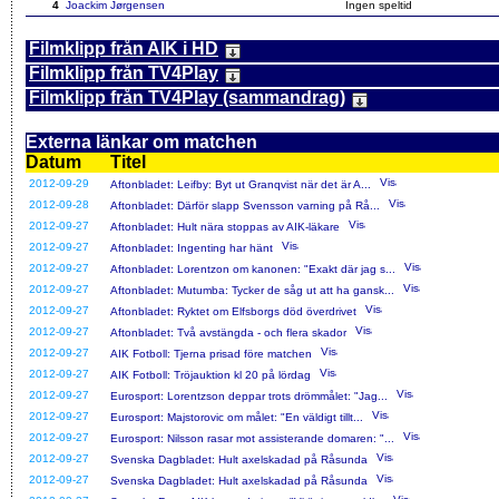
4
Joackim Jørgensen
Ingen speltid
Filmklipp från AIK i HD
Filmklipp från TV4Play
Filmklipp från TV4Play (sammandrag)
Externa länkar om matchen
Datum
Titel
2012-09-29
Aftonbladet: Leifby: Byt ut Granqvist när det är A...
2012-09-28
Aftonbladet: Därför slapp Svensson varning på Rå...
2012-09-27
Aftonbladet: Hult nära stoppas av AIK-läkare
2012-09-27
Aftonbladet: Ingenting har hänt
2012-09-27
Aftonbladet: Lorentzon om kanonen: "Exakt där jag s...
2012-09-27
Aftonbladet: Mutumba: Tycker de såg ut att ha gansk...
2012-09-27
Aftonbladet: Ryktet om Elfsborgs död överdrivet
2012-09-27
Aftonbladet: Två avstängda - och flera skador
2012-09-27
AIK Fotboll: Tjerna prisad före matchen
2012-09-27
AIK Fotboll: Tröjauktion kl 20 på lördag
2012-09-27
Eurosport: Lorentzson deppar trots drömmålet: "Jag...
2012-09-27
Eurosport: Majstorovic om målet: "En väldigt tillt...
2012-09-27
Eurosport: Nilsson rasar mot assisterande domaren: "...
2012-09-27
Svenska Dagbladet: Hult axelskadad på Råsunda
2012-09-27
Svenska Dagbladet: Hult axelskadad på Råsunda