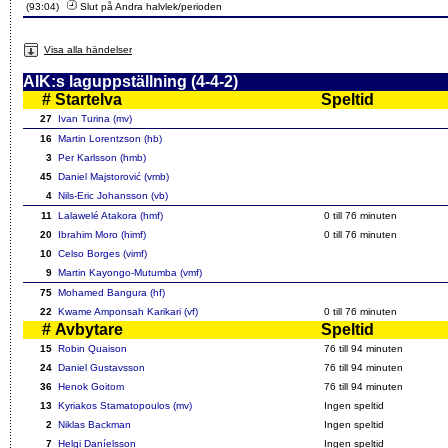
(93:04)
Slut på Andra halvlek/perioden
Visa alla händelser
AIK:s laguppställning (4-4-2)
#
Startelva
Speltid
27
Ivan Turina (mv)
16
Martin Lorentzson (hb)
3
Per Karlsson (hmb)
45
Daniel Majstorović (vmb)
4
Nils-Eric Johansson (vb)
11
Lalawelé Atakora (hmf)
0 till
76
minuten
20
Ibrahim Moro (himf)
0 till
76
minuten
10
Celso Borges (vimf)
9
Martin Kayongo-Mutumba (vmf)
75
Mohamed Bangura (hf)
22
Kwame Amponsah Karikari (vf)
0 till
76
minuten
#
Avbytare
Speltid
15
Robin Quaison
76
till 94 minuten
24
Daniel Gustavsson
76
till 94 minuten
36
Henok Goitom
76
till 94 minuten
13
Kyriakos Stamatopoulos (mv)
Ingen speltid
2
Niklas Backman
Ingen speltid
7
Helgi Daníelsson
Ingen speltid