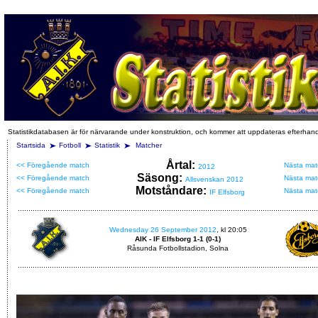
Statistikdatabasen är för närvarande under konstruktion, och kommer att uppdateras efterhan
Startsida
Fotboll
Statistik
Matcher
Årtal:
<< Föregående match
Nästa mat
2012
Säsong:
<< Föregående match
Nästa mat
Allsvenskan 2012
Motståndare:
<< Föregående match
Nästa mat
IF Elfsborg
Wednesday 26 September 2012
, kl 20:05
AIK - IF Elfsborg 1-1 (0-1)
Råsunda Fotbollstadion, Solna