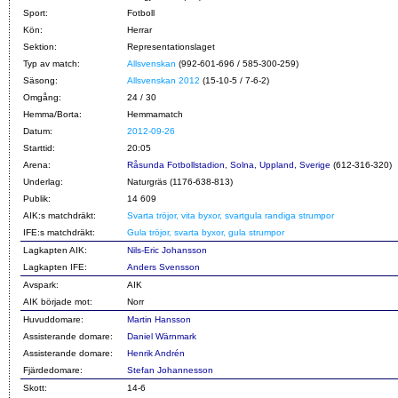
Sport:
Fotboll
Kön:
Herrar
Sektion:
Representationslaget
Typ av match:
Allsvenskan
(992-601-696 / 585-300-259)
Säsong:
Allsvenskan 2012
(15-10-5 / 7-6-2)
Omgång:
24 / 30
Hemma/Borta:
Hemmamatch
Datum:
2012-09-26
Starttid:
20:05
Arena:
Råsunda Fotbollstadion, Solna, Uppland, Sverige
(612-316-320)
Underlag:
Naturgräs (1176-638-813)
Publik:
14 609
AIK:s matchdräkt:
Svarta tröjor, vita byxor, svartgula randiga strumpor
IFE:s matchdräkt:
Gula tröjor, svarta byxor, gula strumpor
Lagkapten AIK:
Nils-Eric Johansson
Lagkapten IFE:
Anders Svensson
Avspark:
AIK
AIK började mot:
Norr
Huvuddomare:
Martin Hansson
Assisterande domare:
Daniel Wärnmark
Assisterande domare:
Henrik Andrén
Fjärdedomare:
Stefan Johannesson
Skott:
14-6