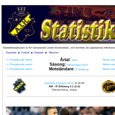
Statistikdatabasen är för närvarande under konstruktion, och kommer att uppdateras efterhan
Startsida
Fotboll
Statistik
Matcher
Årtal:
<< Föregående match
Nästa mat
2013
Säsong:
<< Föregående match
Nästa mat
Allsvenskan 2013
Motståndare:
<< Föregående match
Nästa mat
IF Elfsborg
Saturday 3 August 2013
, kl 16:05
AIK - IF Elfsborg 2-1 (1-0)
Friends Arena, Solna