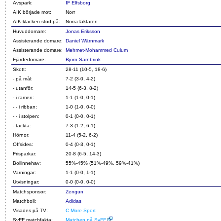
Avspark:
IF Elfsborg
AIK började mot:
Norr
AIK-klacken stod på:
Norra läktaren
Huvuddomare:
Jonas Eriksson
Assisterande domare:
Daniel Wärnmark
Assisterande domare:
Mehmet-Mohammed Culum
Fjärdedomare:
Björn Särnbrink
Skott:
28-11 (10-5, 18-6)
- på mål:
7-2 (3-0, 4-2)
- utanför:
14-5 (6-3, 8-2)
- i ramen:
1-1 (1-0, 0-1)
- - i ribban:
1-0 (1-0, 0-0)
- - i stolpen:
0-1 (0-0, 0-1)
- täckta:
7-3 (1-2, 6-1)
Hörnor:
11-4 (5-2, 6-2)
Offsides:
0-4 (0-3, 0-1)
Frisparkar:
20-8 (6-5, 14-3)
Bollinnehav:
55%-45% (51%-49%, 59%-41%)
Varningar:
1-1 (0-0, 1-1)
Utvisningar:
0-0 (0-0, 0-0)
Matchsponsor:
Zengun
Matchboll:
Adidas
Visades på TV:
C More Sport
SvFF matchfakta:
Matchen på SvFF