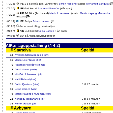
(70:23)
IFE
1-1 Spelmål (8m, vänster fot)
Simon Hedlund
(assist:
Mohamed Bangura
)
(72:36)
IFE
Gult kort till
Andreas Klarström
(Hårt spel)
AIK
2-1 Nick (9m, huvud)
Martin Lorentzson
(assist:
Martin Kayongo-Mutumba
,
(73:23)
frispark)
(80:14)
IFE
Stolpe
Johan Larsson
(90:00)
Annonserat tillägg: 4 minut(er).
(91:57)
AIK
Gult kort till
Celso Borges
(Hårt spel)
(94:05)
Slut på Andra halvlek/perioden
AIK:s laguppställning (4-4-2)
#
Startelva
Speltid
13
Kyriakos Stamatopoulos (mv)
16
Martin Lorentzson (hb)
6
Alexander Milošević (hmb)
3
Per Karlsson (vmb)
4
Nils-Eric Johansson (vb)
11
Nabil Bahoui (hmf)
15
Robin Quaison (himf)
0 till
77
minuten
10
Celso Borges (vimf)
9
Martin Kayongo-Mutumba (vmf)
21
Kennedy Igboananike (hf)
0 till
84
minuten
36
Henok Goitom (vf)
0 till
83
minuten
#
Avbytare
Speltid
8
Daniel Tjernström
77
till 95 minuten