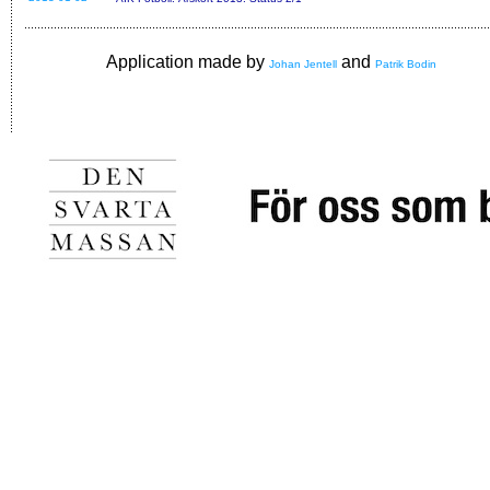
Application made by
and
Johan Jentell
Patrik Bodin