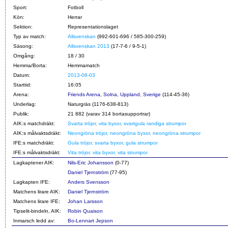
Sport:
Fotboll
Kön:
Herrar
Sektion:
Representationslaget
Typ av match:
Allsvenskan
(992-601-696 / 585-300-259)
Säsong:
Allsvenskan 2013
(17-7-6 / 9-5-1)
Omgång:
18 / 30
Hemma/Borta:
Hemmamatch
Datum:
2013-08-03
Starttid:
16:05
Arena:
Friends Arena, Solna, Uppland, Sverige
(114-45-36)
Underlag:
Naturgräs (1176-638-813)
Publik:
21 882 (varav 314 bortasupportrar)
AIK:s matchdräkt:
Svarta tröjor, vita byxor, svartgula randiga strumpor
AIK:s målvaktsdräkt:
Neongröna tröjor, neongröna byxor, neongröna strumpor
IFE:s matchdräkt:
Gula tröjor, svarta byxor, gula strumpor
IFE:s målvaktsdräkt:
Vita tröjor, vita byxor, vita strumpor
Lagkaptener AIK:
Nils-Eric Johansson
(
0
-
77
)
Daniel Tjernström
(
77
-
95
)
Lagkapten IFE:
Anders Svensson
Matchens lirare AIK:
Daniel Tjernström
Matchens lirare IFE:
Johan Larsson
Tipselit-bindeln, AIK:
Robin Quaison
Inmarsch ledd av:
Bo-Lennart Jepson