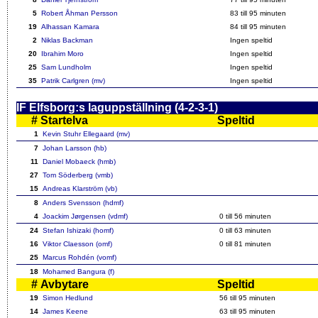
5
Robert Åhman Persson
83
till 95 minuten
19
Alhassan Kamara
84
till 95 minuten
2
Niklas Backman
Ingen speltid
20
Ibrahim Moro
Ingen speltid
25
Sam Lundholm
Ingen speltid
35
Patrik Carlgren (mv)
Ingen speltid
IF Elfsborg:s laguppställning (4-2-3-1)
#
Startelva
Speltid
1
Kevin Stuhr Ellegaard (mv)
7
Johan Larsson (hb)
11
Daniel Mobaeck (hmb)
27
Tom Söderberg (vmb)
15
Andreas Klarström (vb)
8
Anders Svensson (hdmf)
4
Joackim Jørgensen (vdmf)
0 till
56
minuten
24
Stefan Ishizaki (homf)
0 till
63
minuten
16
Viktor Claesson (omf)
0 till
81
minuten
25
Marcus Rohdén (vomf)
18
Mohamed Bangura (f)
#
Avbytare
Speltid
19
Simon Hedlund
56
till 95 minuten
14
James Keene
63
till 95 minuten