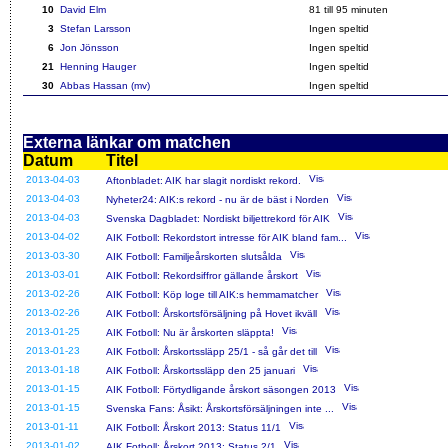
10
David Elm
81
till 95 minuten
3
Stefan Larsson
Ingen speltid
6
Jon Jönsson
Ingen speltid
21
Henning Hauger
Ingen speltid
30
Abbas Hassan (mv)
Ingen speltid
Externa länkar om matchen
Datum
Titel
2013-04-03
Aftonbladet: AIK har slagit nordiskt rekord.
2013-04-03
Nyheter24: AIK:s rekord - nu är de bäst i Norden
2013-04-03
Svenska Dagbladet: Nordiskt biljettrekord för AIK
2013-04-02
AIK Fotboll: Rekordstort intresse för AIK bland fam...
2013-03-30
AIK Fotboll: Familjeårskorten slutsålda
2013-03-01
AIK Fotboll: Rekordsiffror gällande årskort
2013-02-26
AIK Fotboll: Köp loge till AIK:s hemmamatcher
2013-02-26
AIK Fotboll: Årskortsförsäljning på Hovet ikväll
2013-01-25
AIK Fotboll: Nu är årskorten släppta!
2013-01-23
AIK Fotboll: Årskortssläpp 25/1 - så går det till
2013-01-18
AIK Fotboll: Årskortssläpp den 25 januari
2013-01-15
AIK Fotboll: Förtydligande årskort säsongen 2013
2013-01-15
Svenska Fans: Åsikt: Årskortsförsäljningen inte ...
2013-01-11
AIK Fotboll: Årskort 2013: Status 11/1
2013-01-02
AIK Fotboll: Årskort 2013: Status 2/1