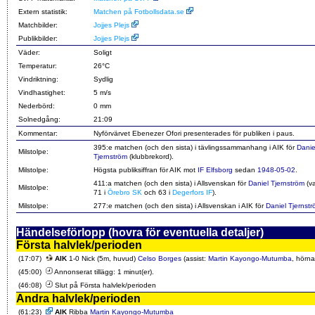
Extern statistik:
Matchen på Fotbollsdata.se
Matchbilder:
Jojjes Plejs
Publikbilder:
Jojjes Plejs
Väder:
Soligt
Temperatur:
26°C
Vindriktning:
Sydlig
Vindhastighet:
5 m/s
Nederbörd:
0 mm
Solnedgång:
21:09
Kommentar:
Nyförvärvet Ebenezer Ofori presenterades för publiken i paus.
395:e matchen (och den sista) i tävlingssammanhang i AIK för
Danie
Milstolpe:
Tjernström
(klubbrekord).
Milstolpe:
Högsta publiksiffran för AIK mot
IF Elfsborg
sedan
1948-05-02
.
411:a matchen (och den sista) i Allsvenskan för
Daniel Tjernström
(v
Milstolpe:
71 i
Örebro SK
och 63 i
Degerfors IF
).
Milstolpe:
277:e matchen (och den sista) i Allsvenskan i AIK för
Daniel Tjernst
Händelseförlopp (hovra för eventuella detaljer)
Första halvlek/perioden
(17:07)
AIK
1-0 Nick (5m, huvud)
Celso Borges
(assist:
Martin Kayongo-Mutumba
, hörn
(45:00)
Annonserat tillägg: 1 minut(er).
(46:08)
Slut på Första halvlek/perioden
Andra halvlek/perioden
(61:23)
AIK
Ribba
Martin Kayongo-Mutumba