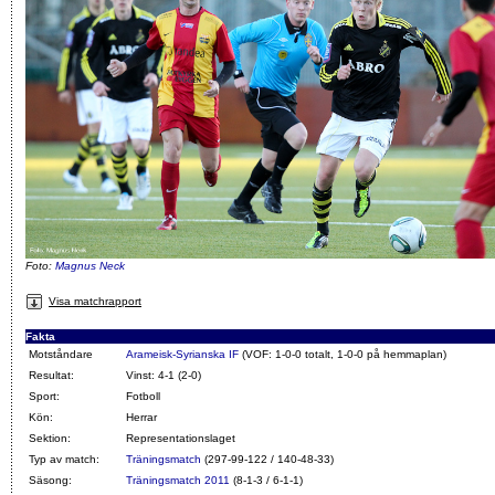
Foto:
Magnus Neck
Visa matchrapport
Fakta
Motståndare
Arameisk-Syrianska IF
(VOF: 1-0-0 totalt, 1-0-0 på hemmaplan)
Resultat:
Vinst: 4-1 (2-0)
Sport:
Fotboll
Kön:
Herrar
Sektion:
Representationslaget
Typ av match:
Träningsmatch
(297-99-122 / 140-48-33)
Säsong:
Träningsmatch 2011
(8-1-3 / 6-1-1)