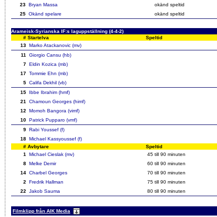
23
Bryan Massa
okänd speltid
25
Okänd spelare
okänd speltid
Arameisk-Syrianska IF:s laguppställning (4-4-2)
#
Startelva
Speltid
13
Marko Atackanovic (mv)
11
Giorgio Cansu (hb)
7
Eldin Kozica (mb)
17
Tommie Ehn (mb)
5
Califa Dekhil (vb)
15
Ibbe Ibrahim (hmf)
21
Chamoun Georges (himf)
12
Momoh Bangora (vimf)
10
Patrick Pupparo (vmf)
9
Rabi Youssef (f)
18
Michael Kassyoussef (f)
#
Avbytare
Speltid
1
Michael Cieslak (mv)
45 till 90 minuten
8
Melke Demir
60 till 90 minuten
14
Charbel Georges
70 till 90 minuten
2
Fredrik Hallman
75 till 90 minuten
22
Jakob Sauma
80 till 90 minuten
Filmklipp från AIK Media