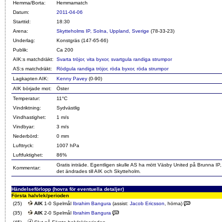
Hemma/Borta:
Hemmamatch
Datum:
2011-04-06
Starttid:
18:30
Arena:
Skytteholms IP, Solna, Uppland, Sverige
(78-33-23)
Underlag:
Konstgräs (147-65-66)
Publik:
Ca 200
AIK:s matchdräkt:
Svarta tröjor, vita byxor, svartgula randiga strumpor
AS:s matchdräkt:
Rödgula randiga tröjor, röda byxor, röda strumpor
Lagkapten AIK:
Kenny Pavey
(
0
-90)
AIK började mot:
Öster
Temperatur:
11°C
Vindriktning:
Sydvästlig
Vindhastighet:
1 m/s
Vindbyar:
3 m/s
Nederbörd:
0 mm
Lufttryck:
1007 hPa
Luftfuktighet:
86%
Gratis inträde. Egentligen skulle AS ha mött Väsby United på Brunna IP
Kommentar:
det ändrades till AIK och Skytteholm.
Händelseförlopp (hovra för eventuella detaljer)
Första halvlek/perioden
(25)
AIK
1-0 Spelmål
Ibrahim Bangura
(assist:
Jacob Ericsson
, hörna)
(35)
AIK
2-0 Spelmål
Ibrahim Bangura