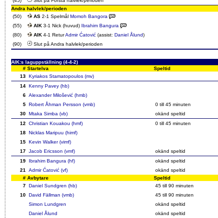
(45)
Slut på Första halvlek/perioden
Andra halvlek/perioden
(50)
AS
2-1 Spelmål
Momoh Bangora
(55)
AIK
3-1 Nick (huvud)
Ibrahim Bangura
(80)
AIK
4-1 Retur
Admir Ćatović
(assist:
Daniel Ålund
)
(90)
Slut på Andra halvlek/perioden
AIK:s laguppställning (4-4-2)
#
Startelva
Speltid
13
Kyriakos Stamatopoulos (mv)
14
Kenny Pavey (hb)
6
Alexander Milošević (hmb)
5
Robert Åhman Persson (vmb)
0 till 45 minuten
30
Mtaka Simba (vb)
okänd speltid
12
Christian Kouakou (hmf)
0 till 45 minuten
18
Nicklas Maripuu (himf)
15
Kevin Walker (vimf)
17
Jacob Ericsson (vmf)
okänd speltid
19
Ibrahim Bangura (hf)
okänd speltid
21
Admir Ćatović (vf)
okänd speltid
#
Avbytare
Speltid
7
Daniel Sundgren (hb)
45 till 90 minuten
10
David Fällman (vmb)
45 till 90 minuten
Simon Lundgren
okänd speltid
Daniel Ålund
okänd speltid