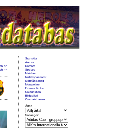
d.
Startsida
Arenor
ch >>
Domare
ch >>
Spelare
Matcher
Matchsponsorer
Motståndarlag
Motspelare
Externa länkar
Sökfunktion
Bildgalleri
Om databasen
Årtal:
Säsonger: