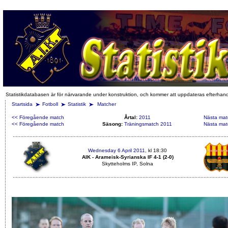
Statistikdatabasen är för närvarande under konstruktion, och kommer att uppdateras efterhan
Startsida
Fotboll
Statistik
Matcher
<< Föregående match
Årtal:
2011
Nästa mat
<< Föregående match
Säsong:
Träningsmatch 2011
Nästa mat
Wednesday 6 April 2011
, kl 18:30
AIK - Arameisk-Syrianska IF 4-1 (2-0)
Skytteholms IP, Solna