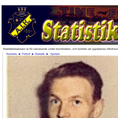
Statistikdatabasen är för närvarande under konstruktion, och kommer att uppdateras efterhan
Startsida
Fotboll
Statistik
Spelare