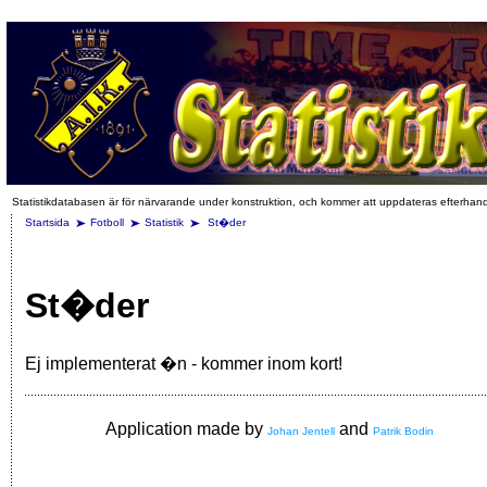
Statistikdatabasen är för närvarande under konstruktion, och kommer att uppdateras efterhan
Startsida
Fotboll
Statistik
St�der
St�der
Ej implementerat �n - kommer inom kort!
Application made by
and
Johan Jentell
Patrik Bodin