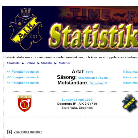
Statistikdatabasen är för närvarande under konstruktion, och kommer att uppdateras efterhan
Startsida
Fotboll
Statistik
Matcher
Årtal:
<< Föregående match
Nästa mat
1955
Säsong:
<< Föregående match
Nästa mat
Allsvenskan 1954-55
Motståndare:
<< Föregående match
Nästa mat
Degerfors IF
Sunday 24 April 1955
Degerfors IF - AIK 2-0 (?-0)
Stora Valla, Degerfors
Visa övriga matcher