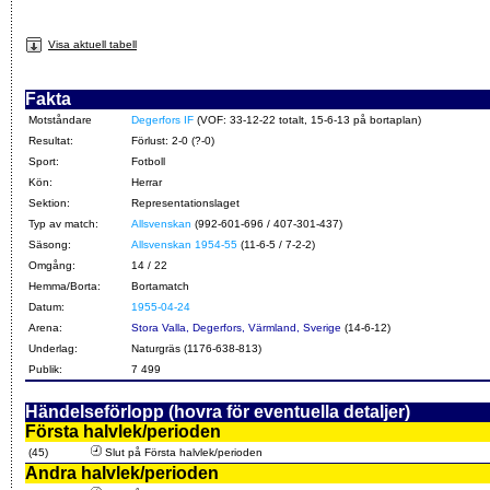
Visa aktuell tabell
Fakta
Motståndare
Degerfors IF
(VOF: 33-12-22 totalt, 15-6-13 på bortaplan)
Resultat:
Förlust: 2-0 (?-0)
Sport:
Fotboll
Kön:
Herrar
Sektion:
Representationslaget
Typ av match:
Allsvenskan
(992-601-696 / 407-301-437)
Säsong:
Allsvenskan 1954-55
(11-6-5 / 7-2-2)
Omgång:
14 / 22
Hemma/Borta:
Bortamatch
Datum:
1955-04-24
Arena:
Stora Valla, Degerfors, Värmland, Sverige
(14-6-12)
Underlag:
Naturgräs (1176-638-813)
Publik:
7 499
Händelseförlopp (hovra för eventuella detaljer)
Första halvlek/perioden
(45)
Slut på Första halvlek/perioden
Andra halvlek/perioden