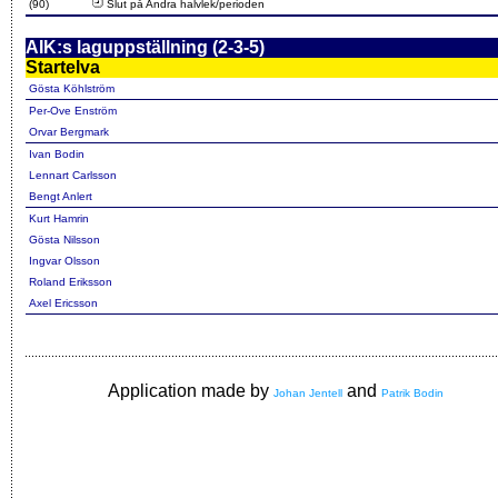
(90)
Slut på Andra halvlek/perioden
AIK:s laguppställning (2-3-5)
Startelva
Gösta Köhlström
Per-Ove Enström
Orvar Bergmark
Ivan Bodin
Lennart Carlsson
Bengt Anlert
Kurt Hamrin
Gösta Nilsson
Ingvar Olsson
Roland Eriksson
Axel Ericsson
Application made by
and
Johan Jentell
Patrik Bodin