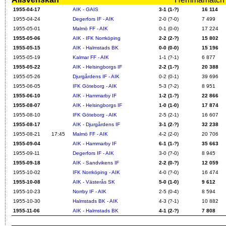
1955-04-17
AIK - GAIS
3-1 (1-?)
16 114
1955-04-24
Degerfors IF - AIK
2-0 (?-0)
7 499
1955-05-01
Malmö FF - AIK
0-1 (0-0)
17 224
1955-05-06
AIK - IFK Norrköping
2-2 (2-?)
15 802
1955-05-15
AIK - Halmstads BK
0-0 (0-0)
15 196
1955-05-19
Kalmar FF - AIK
1-1 (?-1)
6 877
1955-05-22
AIK - Helsingborgs IF
2-2 (1-?)
20 388
1955-05-26
Djurgårdens IF - AIK
0-2 (0-1)
39 696
1955-06-05
IFK Göteborg - AIK
5-3 (?-2)
8 951
1955-06-10
AIK - Hammarby IF
1-2 (1-?)
22 866
1955-08-07
AIK - Helsingborgs IF
1-0 (1-0)
17 874
1955-08-10
IFK Göteborg - AIK
2-5 (2-1)
16 607
1955-08-17
AIK - Djurgårdens IF
3-1 (2-?)
32 238
1955-08-21
17:45
Malmö FF - AIK
4-2 (2-0)
20 706
1955-09-04
AIK - Hammarby IF
6-1 (1-?)
35 663
1955-09-11
Degerfors IF - AIK
3-0 (?-0)
8 945
1955-09-18
AIK - Sandvikens IF
2-2 (0-?)
12 059
1955-10-02
IFK Norrköping - AIK
4-0 (?-0)
16 474
1955-10-08
AIK - Västerås SK
5-0 (1-0)
9 612
1955-10-23
Norrby IF - AIK
2-5 (0-4)
8 594
1955-10-30
Halmstads BK - AIK
4-3 (?-1)
10 882
1955-11-06
AIK - Halmstads BK
4-1 (2-?)
7 808