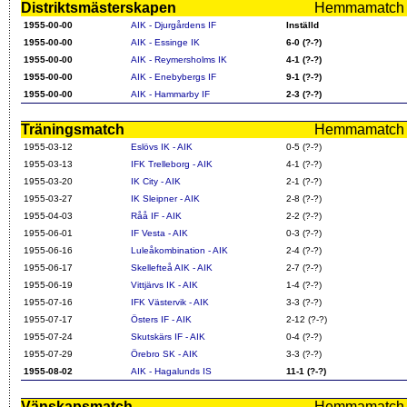
Distriktsmästerskapen
Hemmamatch i f
1955-00-00
AIK - Djurgårdens IF
Inställd
1955-00-00
AIK - Essinge IK
6-0 (?-?)
1955-00-00
AIK - Reymersholms IK
4-1 (?-?)
1955-00-00
AIK - Enebybergs IF
9-1 (?-?)
1955-00-00
AIK - Hammarby IF
2-3 (?-?)
Träningsmatch
Hemmamatch i f
1955-03-12
Eslövs IK - AIK
0-5 (?-?)
1955-03-13
IFK Trelleborg - AIK
4-1 (?-?)
1955-03-20
IK City - AIK
2-1 (?-?)
1955-03-27
IK Sleipner - AIK
2-8 (?-?)
1955-04-03
Råå IF - AIK
2-2 (?-?)
1955-06-01
IF Vesta - AIK
0-3 (?-?)
1955-06-16
Luleåkombination - AIK
2-4 (?-?)
1955-06-17
Skellefteå AIK - AIK
2-7 (?-?)
1955-06-19
Vittjärvs IK - AIK
1-4 (?-?)
1955-07-16
IFK Västervik - AIK
3-3 (?-?)
1955-07-17
Östers IF - AIK
2-12 (?-?)
1955-07-24
Skutskärs IF - AIK
0-4 (?-?)
1955-07-29
Örebro SK - AIK
3-3 (?-?)
1955-08-02
AIK - Hagalunds IS
11-1 (?-?)
Vänskapsmatch
Hemmamatch i f