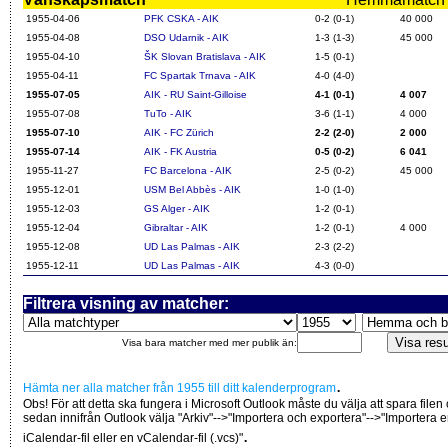
1955-04-06
PFK CSKA - AIK
0-2 (0-1)
40 000
1955-04-08
DSO Udarnik - AIK
1-3 (1-3)
45 000
1955-04-10
ŠK Slovan Bratislava - AIK
1-5 (0-1)
1955-04-11
FC Spartak Trnava - AIK
4-0 (4-0)
1955-07-05
AIK - RU Saint-Gilloise
4-1 (0-1)
4 007
1955-07-08
TuTo - AIK
3-6 (1-1)
4 000
1955-07-10
AIK - FC Zürich
2-2 (2-0)
2 000
1955-07-14
AIK - FK Austria
0-5 (0-2)
6 041
1955-11-27
FC Barcelona - AIK
2-5 (0-2)
45 000
1955-12-01
USM Bel Abbès - AIK
1-0 (1-0)
1955-12-03
GS Alger - AIK
1-2 (0-1)
1955-12-04
Gibraltar - AIK
1-2 (0-1)
4 000
1955-12-08
UD Las Palmas - AIK
2-3 (2-2)
1955-12-11
UD Las Palmas - AIK
4-3 (0-0)
Filtrera visning av matcher:
Visa bara matcher med mer publik än:
.
Hämta ner alla matcher från 1955 till ditt kalenderprogram
Obs! För att detta ska fungera i Microsoft Outlook måste du välja att spara filen
sedan innifrån Outlook välja "Arkiv"-->"Importera och exportera"-->"Importera 
.
iCalendar-fil eller en vCalendar-fil (.vcs)"