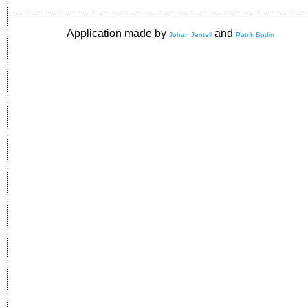
Application made by
and
Johan Jentell
Patrik Bodin