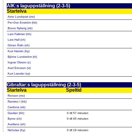
AIK:s laguppställning (2-3-5)
Startelva
Arne Lundqvist (mv)
Per-Ove Enström (hb)
Bruno Nyberg (vb)
Lars Falkmer (hh)
Lars Hall (ch)
Göran Åslin (vh)
Kurt Hamrin (hy)
Björne Lundström (hi)
Ingvar Olsson (c)
Axel Ericsson (vi)
Kurt Liander (vy)
Gibraltar:s laguppställning (2-3-5)
Startelva
Speltid
Ronson (mv)
Ramirez I (hb)
Cardona (vb)
Gavilan (hh)
0 till 57 minuten
Byrne (ch)
0 till 45 minuten
Avellano (vh)
Nicholas (hy)
0 till 18 minuten