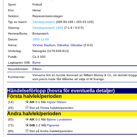
Sport:
Fotboll
Kön:
Herrar
Sektion:
Representationslaget
Typ av match:
Vänskapsmatch
(396-90-186 / 265-53-105)
Säsong:
Vänskapsmatch 1955
(7-1-6 / 6-0-5)
Hemma/Borta:
Bortamatch
Datum:
1955-12-04
Arena:
Victoria Stadium, Gibraltar, Gibraltar
(2-0-0)
Underlag:
Naturgräs (1176-638-813)
Publik:
Ca 4 000
Lagkapten GIB:
Byrne
Huvuddomare:
Ellison
Vinnarna fick en buckla donerad av William Murray & Co, ett skotskt brygge
Kommentar:
som precis hade fått tillåtelse att sälja öl till Sverige.
Händelseförlopp (hovra för eventuella detaljer)
Första halvlek/perioden
(14)
AIK
0-1 Mål
Ingvar Olsson
(45)
Slut på Första halvlek/perioden
Andra halvlek/perioden
(65)
AIK
0-2 Mål
Björne Lundström
(72)
GIB
1-2 Mål
Figueras
(90)
Slut på Andra halvlek/perioden