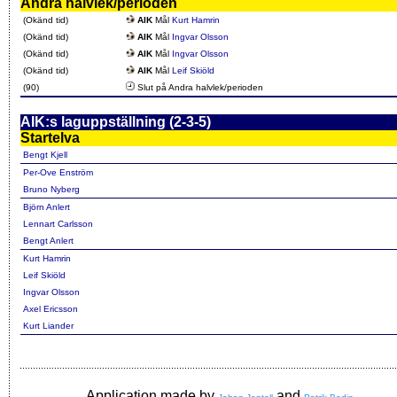
Andra halvlek/perioden
(Okänd tid)
AIK
Mål
Kurt Hamrin
(Okänd tid)
AIK
Mål
Ingvar Olsson
(Okänd tid)
AIK
Mål
Ingvar Olsson
(Okänd tid)
AIK
Mål
Leif Skiöld
(90)
Slut på Andra halvlek/perioden
AIK:s laguppställning (2-3-5)
Startelva
Bengt Kjell
Per-Ove Enström
Bruno Nyberg
Björn Anlert
Lennart Carlsson
Bengt Anlert
Kurt Hamrin
Leif Skiöld
Ingvar Olsson
Axel Ericsson
Kurt Liander
Application made by
and