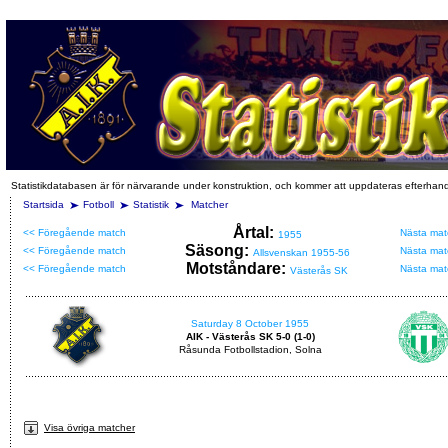
Statistikdatabasen är för närvarande under konstruktion, och kommer att uppdateras efterhan
Startsida
Fotboll
Statistik
Matcher
Årtal:
<< Föregående match
Nästa mat
1955
Säsong:
<< Föregående match
Nästa mat
Allsvenskan 1955-56
Motståndare:
<< Föregående match
Nästa mat
Västerås SK
Saturday 8 October 1955
AIK - Västerås SK 5-0 (1-0)
Råsunda Fotbollstadion, Solna
Visa övriga matcher