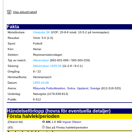
Visa aktuell tabell
Fakta
Motståndare
Västerås SK
(VOF: 20-9-6 totalt, 10-5-2 på hemmaplan)
Resultat:
Vinst: 5-0 (1-0)
Sport:
Fotboll
Kön:
Herrar
Sektion:
Representationslaget
Typ av match:
Allsvenskan
(992-601-696 / 585-300-259)
Säsong:
Allsvenskan 1955-56
(11-2-9 / 8-2-1)
Omgång:
9 / 22
Hemma/Borta:
Hemmamatch
Datum:
1955-10-08
Arena:
Råsunda Fotbollstadion, Solna, Uppland, Sverige
(612-316-320)
Underlag:
Naturgräs (1176-638-813)
Publik:
9 612
Händelseförlopp (hovra för eventuella detaljer)
Första halvlek/perioden
(Okänd tid)
AIK
1-0 Mål
Ingvar Olsson
(45)
Slut på Första halvlek/perioden