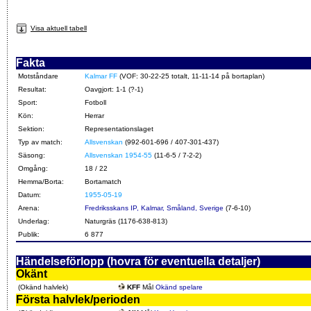
Visa aktuell tabell
Fakta
Motståndare
Kalmar FF
(VOF: 30-22-25 totalt, 11-11-14 på bortaplan)
Resultat:
Oavgjort: 1-1 (?-1)
Sport:
Fotboll
Kön:
Herrar
Sektion:
Representationslaget
Typ av match:
Allsvenskan
(992-601-696 / 407-301-437)
Säsong:
Allsvenskan 1954-55
(11-6-5 / 7-2-2)
Omgång:
18 / 22
Hemma/Borta:
Bortamatch
Datum:
1955-05-19
Arena:
Fredriksskans IP, Kalmar, Småland, Sverige
(7-6-10)
Underlag:
Naturgräs (1176-638-813)
Publik:
6 877
Händelseförlopp (hovra för eventuella detaljer)
Okänt
(Okänd halvlek)
KFF
Mål
Okänd spelare
Första halvlek/perioden