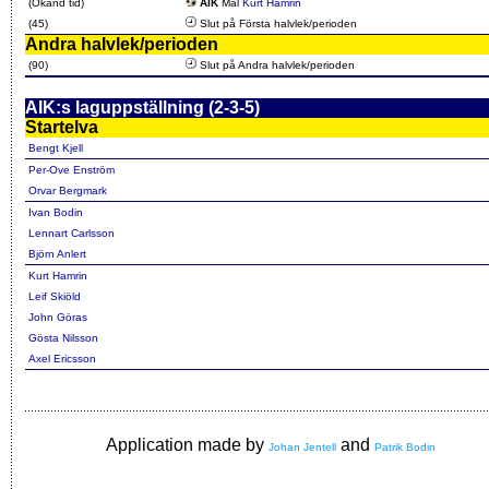
(Okänd tid)
AIK
Mål
Kurt Hamrin
(45)
Slut på Första halvlek/perioden
Andra halvlek/perioden
(90)
Slut på Andra halvlek/perioden
AIK:s laguppställning (2-3-5)
Startelva
Bengt Kjell
Per-Ove Enström
Orvar Bergmark
Ivan Bodin
Lennart Carlsson
Björn Anlert
Kurt Hamrin
Leif Skiöld
John Göras
Gösta Nilsson
Axel Ericsson
Application made by
and
Johan Jentell
Patrik Bodin