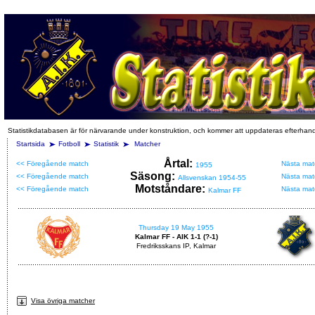
Statistikdatabasen är för närvarande under konstruktion, och kommer att uppdateras efterhan
Startsida
Fotboll
Statistik
Matcher
Årtal:
<< Föregående match
Nästa mat
1955
Säsong:
<< Föregående match
Nästa mat
Allsvenskan 1954-55
Motståndare:
<< Föregående match
Nästa mat
Kalmar FF
Thursday 19 May 1955
Kalmar FF - AIK 1-1 (?-1)
Fredriksskans IP, Kalmar
Visa övriga matcher