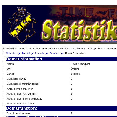
Statistikdatabasen är för närvarande under konstruktion, och kommer att uppdateras efterhan
Startsida
Fotboll
Statistik
Domare
Edvin Granqvist
Domarinformation
Namn:
Edvin Granqvist
Ort:
Örebro
Land:
Sverige
Gula kort till AIK:
0
Gula kort till motståndarna:
0
Antal dömda matcher:
1
Matcher som AIK vunnit:
1
Matcher som blivit oavgjorda:
0
Matcher som AIK förlorat:
0
Domarfunktion:
Som huvuddomare:
1