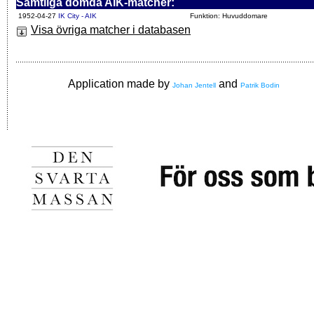
Samtliga dömda AIK-matcher:
1952-04-27
IK City - AIK
Funktion: Huvuddomare
Visa övriga matcher i databasen
Application made by
and
Johan Jentell
Patrik Bodin