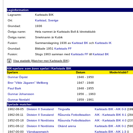
Laginformation
Lagnamn:
Karlstads BIK
Ort:
Karlstad
,
Sverige
Grundad:
1936
Övriga namn:
Hela namnet är Karlstads Boll & Idrottsklubb
Övriga namn:
Smeknamn är Kubik
Fusion:
Sammanslagning 1936 av
Karlstad BK
och
Karlstads IK
Grundad:
Bildade 1951
Karlstads FF
Fusion:
Slogs 1963 samman med
Karlstads FF
till
Karlstad BK
Visa statistik (Matcher mot Karlstads BIK)
AIK-spelare som även spelat i Karlstads BIK
Spelare
Datum
Moderklubb?
Gunnar Öqvist
1946 - 1950
Bror "Vilde Jägaren" Mellberg
1947 - 1948
Paul Bark
1948 - 1955
Gunnar Johansson
1956 ... 1963
Gunnar Nordahl
1959 - 1961
Spelade matcher:
1962-08-05
Division II Svealand
Tingvalla
Karlstads BIK - AIK 0-3
(199
1962-06-11
Division II Svealand
Råsunda Fotbollstadion
AIK - Karlstads BIK 6-1
(284
1952-05-18
Division II Nordöstra
Råsunda Fotbollstadion
AIK - Karlstads BIK 4-3
(237
1951-08-12
Division II Nordöstra
Okänd arena
Karlstads BIK - AIK 0-1
(590
1947-00-00
Vänskapsmatch
Karlstads BIK - AIK 1-3
()