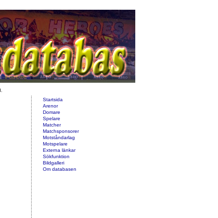
d.
Startsida
Arenor
Domare
Spelare
Matcher
Matchsponsorer
Motståndarlag
Motspelare
Externa länkar
Sökfunktion
Bildgalleri
Om databasen