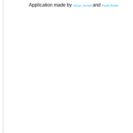
Application made by
and
Johan Jentell
Patrik Bodin