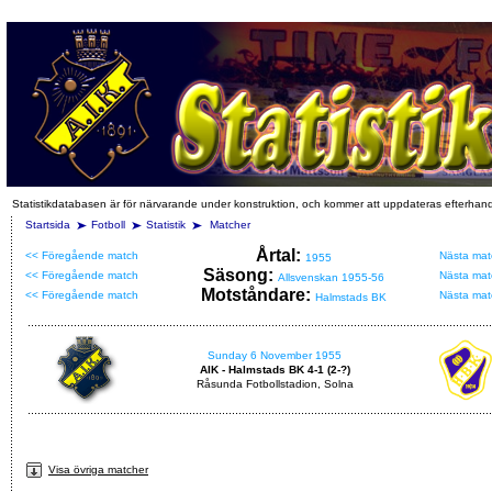
Statistikdatabasen är för närvarande under konstruktion, och kommer att uppdateras efterhan
Startsida
Fotboll
Statistik
Matcher
Årtal:
<< Föregående match
Nästa mat
1955
Säsong:
<< Föregående match
Nästa mat
Allsvenskan 1955-56
Motståndare:
<< Föregående match
Nästa mat
Halmstads BK
Sunday 6 November 1955
AIK - Halmstads BK 4-1 (2-?)
Råsunda Fotbollstadion, Solna
Visa övriga matcher