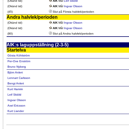
(Okänd tid)
AIK
Mål
Leif Skiöld
(Okänd tid)
AIK
Mål
Ingvar Olsson
(45)
Slut på Första halvlek/perioden
Andra halvlek/perioden
(Okänd tid)
AIK
Mål
Ingvar Olsson
(Okänd tid)
AIK
Mål
Ingvar Olsson
(90)
Slut på Andra halvlek/perioden
AIK:s laguppställning (2-3-5)
Startelva
Gösta Köhlström
Per-Ove Enström
Bruno Nyberg
Björn Anlert
Lennart Carlsson
Bengt Anlert
Kurt Hamrin
Leif Skiöld
Ingvar Olsson
Axel Ericsson
Kurt Liander