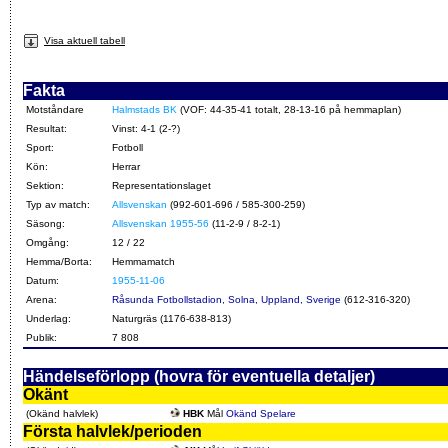
Visa aktuell tabell
Fakta
Motståndare
Halmstads BK
(VOF: 44-35-41 totalt, 28-13-16 på hemmaplan)
Resultat:
Vinst: 4-1 (2-?)
Sport:
Fotboll
Kön:
Herrar
Sektion:
Representationslaget
Typ av match:
Allsvenskan
(992-601-696 / 585-300-259)
Säsong:
Allsvenskan 1955-56
(11-2-9 / 8-2-1)
Omgång:
12 / 22
Hemma/Borta:
Hemmamatch
Datum:
1955-11-06
Arena:
Råsunda Fotbollstadion, Solna, Uppland, Sverige
(612-316-320)
Underlag:
Naturgräs (1176-638-813)
Publik:
7 808
Händelseförlopp (hovra för eventuella detaljer)
Okänt
(Okänd halvlek)
HBK
Mål
Okänd Spelare
Första halvlek/perioden