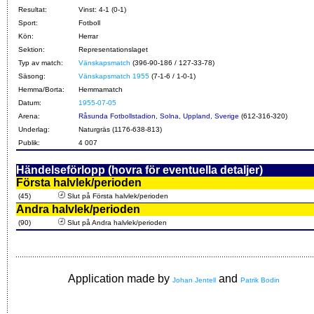
Resultat:
Vinst: 4-1 (0-1)
Sport:
Fotboll
Kön:
Herrar
Sektion:
Representationslaget
Typ av match:
Vänskapsmatch
(396-90-186 / 127-33-78)
Säsong:
Vänskapsmatch 1955
(7-1-6 / 1-0-1)
Hemma/Borta:
Hemmamatch
Datum:
1955-07-05
Arena:
Råsunda Fotbollstadion, Solna, Uppland, Sverige
(612-316-320)
Underlag:
Naturgräs (1176-638-813)
Publik:
4 007
Händelseförlopp (hovra för eventuella detaljer)
Första halvlek/perioden
(45)
Slut på Första halvlek/perioden
Andra halvlek/perioden
(90)
Slut på Andra halvlek/perioden
Application made by
and
Johan Jentell
Patrik Bodin