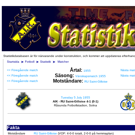
Statistikdatabasen är för närvarande under konstruktion, och kommer att uppdateras efterhan
Startsida
Fotboll
Statistik
Matcher
Årtal:
<< Föregående match
Nästa mat
1955
Säsong:
<< Föregående match
Nästa mat
Vänskapsmatch 1955
Motståndare:
<< Föregående match
RU Saint-Gilloise
Tuesday 5 July 1955
AIK - RU Saint-Gilloise 4-1 (0-1)
Råsunda Fotbollstadion, Solna
Fakta
Motståndare
RU Saint-Gilloise
(VOF: 4-0-0 totalt, 2-0-0 på hemmaplan)