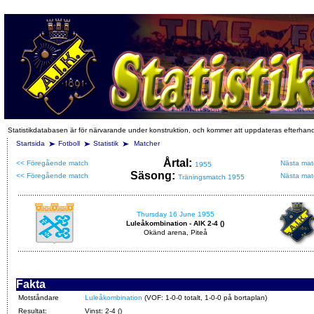
Statistikdatabasen är för närvarande under konstruktion, och kommer att uppdateras efterhan
Startsida
Fotboll
Statistik
Matcher
Årtal:
<< Föregående match
Nästa mat
1955
Säsong:
<< Föregående match
Nästa mat
Träningsmatch 1955
Thursday 16 June 1955
Luleåkombination - AIK 2-4 ()
Okänd arena, Piteå
Fakta
Motståndare
Luleåkombination
(VOF: 1-0-0 totalt, 1-0-0 på bortaplan)
Resultat:
Vinst: 2-4 ()