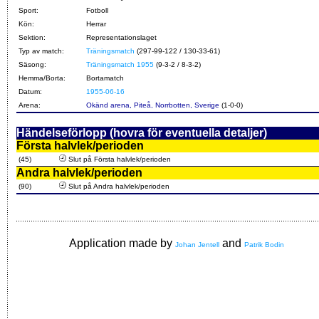
Sport:
Fotboll
Kön:
Herrar
Sektion:
Representationslaget
Typ av match:
Träningsmatch
(297-99-122 / 130-33-61)
Säsong:
Träningsmatch 1955
(9-3-2 / 8-3-2)
Hemma/Borta:
Bortamatch
Datum:
1955-06-16
Arena:
Okänd arena, Piteå, Norrbotten, Sverige
(1-0-0)
Händelseförlopp (hovra för eventuella detaljer)
Första halvlek/perioden
(45)
Slut på Första halvlek/perioden
Andra halvlek/perioden
(90)
Slut på Andra halvlek/perioden
Application made by
and
Johan Jentell
Patrik Bodin