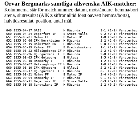
Orvar Bergmarks samtliga allsvenska AIK-matcher:
Kolumnerna står för matchnummer, datum, motståndare, hemma/bort
arena, slutresultat (AIK:s siffror alltid först oavsett hemma/borta),
halvtidsresultat, position, antal mål.
 649 1955-04-17 GAIS            H Råsunda           3-1 (1-1) Vänsterback
 650 1955-04-24 Degerfors IF    B Stora Valla       0-2 (0-1) Vänsterback
 651 1955-05-01 Malmö FF        B Malmö IP          1-0 (0-0) Vänsterback
 652 1955-05-06 IFK Norrköping  H Råsunda           2-2 (2-0) Vänsterback
 653 1955-05-15 Halmstads BK    H Råsunda           0-0 (0-0) Vänsterback
 654 1955-05-19 Kalmar FF       B Fredriksskans     1-1 (1-1) Vänsterback
 655 1955-05-22 Hälsingborgs IF H Råsunda           2-2 (1-0) Vänsterback
 656 1955-05-26 Djurgårdens IF  B Råsunda           2-0 (1-0) Vänsterback
 657 1955-06-05 IFK Göteborg    B Ullevi            3-5 (2-3) Vänsterback
 658 1955-06-10 Hammarby IF     H Råsunda           1-2 (1-0) Vänsterback
 659 1955-08-07 Hälsingborgs IF H Råsunda           1-0 (1-0) Vänsterback
 660 1955-08-10 IFK Göteborg    B Ullevi            5-2 (1-2) Vänsterback
 661 1955-08-17 Djurgårdens IF  H Råsunda           3-1 (2-0) Vänsterback
 662 1955-08-21 Malmö FF        B Malmö IP          2-4 (0-2) Vänsterback
 663 1955-09-04 Hammarby IF     H Råsunda           6-1 (1-0) Vänsterback
 664 1955-09-11 Degerfors IF    B Stora Valla       0-3 (0-1) Vänsterback
 665 1955-09-18 Sandvikens IF   H Råsunda           2-2 (0-2) Vänsterbac