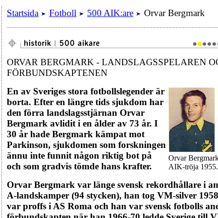
Startsida
Fotboll
500 AIK:are
Orvar Bergmark
ORVAR BERGMARK - LANDSLAGSSPELAREN O
FÖRBUNDSKAPTENEN
En av Sveriges stora fotbollslegender är
borta. Efter en längre tids sjukdom har
den förra landslagsstjärnan Orvar
Bergmark avlidit i en ålder av 73 år. I
30 år hade Bergmark kämpat mot
Parkinson, sjukdomen som forskningen
ännu inte funnit någon riktig bot på
Orvar Bergmark
och som gradvis tömde hans krafter.
AIK-tröja 1955.
Orvar Bergmark var länge svensk rekordhållare i an
A-landskamper (94 stycken), han tog VM-silver 1958
var proffs i AS Roma och han var svensk fotbolls an
förbundskapten när han 1966-70 ledde Sverige till 