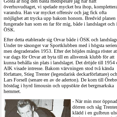
Gösta är nog den bästa medspelare jag har haft
överhuvudtaget, vi spelade mycket bra ihop, kompletter
varandra. Han var mycket offensiv och jag fick ofta
möjlighet att trycka upp bakom honom. Bredvid planen
fungerade han som en far för mig, både i landslaget och 
ÖSK.
Efter detta etablerade sig Orvar både i ÖSK och landslage
Under tre säsonger var Sportklubben med i högsta serien
men degraderades 1953. Efter det höjdes många röster at
var dags för Orvar att byta till en allsvensk klubb för att
kunna behålla sin plats i landslaget. Det dröjde till 1954
AIK visade intresse. Bakom värvningen stod två kända
författare, Stieg Trenter (legendarisk deckarförfattare) oc
Lars Forsell (senare en av de aderton). De kom till Örebr
höstdag i hyrd limousin och uppsökte det bergmarkska
hemmet.
- När min mor öppna
dörren och såg Trenter
klädd i en gulbrun ulst