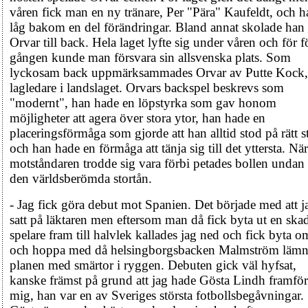
våren fick man en ny tränare, Per "Pära" Kaufeldt, och h
låg bakom en del förändringar. Bland annat skolade ha
Orvar till back. Hela laget lyfte sig under våren och för f
gången kunde man försvara sin allsvenska plats. Som
lyckosam back uppmärksammades Orvar av Putte Kock,
lagledare i landslaget. Orvars backspel beskrevs som
"modernt", han hade en löpstyrka som gav honom
möjligheter att agera över stora ytor, han hade en
placeringsförmåga som gjorde att han alltid stod på rätt st
och han hade en förmåga att tänja sig till det yttersta. När
motståndaren trodde sig vara förbi petades bollen undan
den världsberömda stortån.
- Jag fick göra debut mot Spanien. Det började med att j
satt på läktaren men eftersom man då fick byta ut en ska
spelare fram till halvlek kallades jag ned och fick byta o
och hoppa med då helsingborgsbacken Malmström lämn
planen med smärtor i ryggen. Debuten gick väl hyfsat,
kanske främst på grund att jag hade Gösta Lindh framför
mig, han var en av Sveriges största fotbollsbegåvningar.