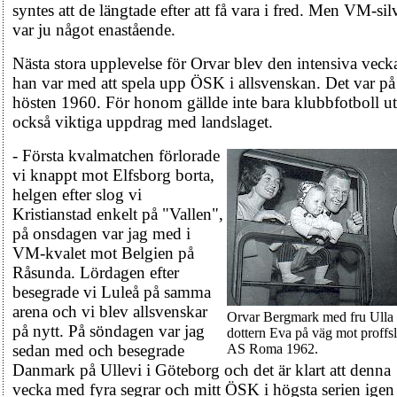
syntes att de längtade efter att få vara i fred. Men VM-sil
var ju något enastående.
Nästa stora upplevelse för Orvar blev den intensiva veck
han var med att spela upp ÖSK i allsvenskan. Det var på
hösten 1960. För honom gällde inte bara klubbfotboll u
också viktiga uppdrag med landslaget.
- Första kvalmatchen förlorade
vi knappt mot Elfsborg borta,
helgen efter slog vi
Kristianstad enkelt på "Vallen",
på onsdagen var jag med i
VM-kvalet mot Belgien på
Råsunda. Lördagen efter
besegrade vi Luleå på samma
arena och vi blev allsvenskar
Orvar Bergmark med fru Ulla
på nytt. På söndagen var jag
dottern Eva på väg mot proffsl
sedan med och besegrade
AS Roma 1962.
Danmark på Ullevi i Göteborg och det är klart att denna
vecka med fyra segrar och mitt ÖSK i högsta serien igen