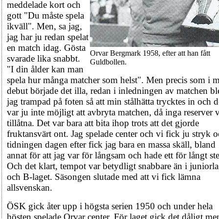
meddelade kort och
gott "Du måste spela
ikväll". Men, sa jag,
jag har ju redan spelat
en match idag. Gösta
Orvar Bergmark 1958, efter att han fått
svarade lika snabbt.
Guldbollen.
"I din ålder kan man
spela hur många matcher som helst". Men precis som i 
debut började det illa, redan i inledningen av matchen bl
jag trampad på foten så att min stålhätta trycktes in och d
var ju inte möjligt att avbryta matchen, då inga reserver 
tillåtna. Det var bara att bita ihop trots att det gjorde
fruktansvärt ont. Jag spelade center och vi fick ju stryk o
tidningen dagen efter fick jag bara en massa skäll, bland
annat för att jag var för långsam och hade ett för långt st
Och det klart, tempot var betydligt snabbare än i juniorla
och B-laget. Säsongen slutade med att vi fick lämna
allsvenskan.
ÖSK gick åter upp i högsta serien 1950 och under hela
hösten spelade Orvar center. För laget gick det dåligt me