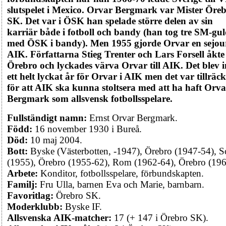
slutspelet i Mexico. Orvar Bergmark var Mister Öre
SK. Det var i ÖSK han spelade större delen av sin
karriär både i fotboll och bandy (han tog tre SM-gu
med ÖSK i bandy). Men 1955 gjorde Orvar en sejour
AIK. Författarna Stieg Trenter och Lars Forsell åkte t
Örebro och lyckades värva Orvar till AIK. Det blev i
ett helt lyckat år för Orvar i AIK men det var tillräck
för att AIK ska kunna stoltsera med att ha haft Orva
Bergmark som allsvensk fotbollsspelare.
Fullständigt namn:
Ernst Orvar Bergmark.
Född:
16 november 1930 i Bureå.
Död:
10 maj 2004.
Bott:
Byske (Västerbotten, -1947), Örebro (1947-54), S
(1955), Örebro (1955-62), Rom (1962-64), Örebro (196
Arbete:
Konditor, fotbollsspelare, förbundskapten.
Familj:
Fru Ulla, barnen Eva och Marie, barnbarn.
Favoritlag:
Örebro SK.
Moderklubb:
Byske IF.
Allsvenska AIK-matcher:
17 (+ 147 i Örebro SK).