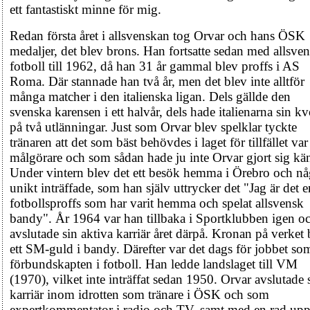
ett fantastiskt minne för mig.
Redan första året i allsvenskan tog Orvar och hans ÖSK
medaljer, det blev brons. Han fortsatte sedan med allsve
fotboll till 1962, då han 31 år gammal blev proffs i AS
Roma. Där stannade han två år, men det blev inte alltför
många matcher i den italienska ligan. Dels gällde den
svenska karensen i ett halvår, dels hade italienarna sin kv
på två utlänningar. Just som Orvar blev spelklar tyckte
tränaren att det som bäst behövdes i laget för tillfället var
målgörare och som sådan hade ju inte Orvar gjort sig kä
Under vintern blev det ett besök hemma i Örebro och nå
unikt inträffade, som han själv uttrycker det "Jag är det 
fotbollsproffs som har varit hemma och spelat allsvensk
bandy". År 1964 var han tillbaka i Sportklubben igen o
avslutade sin aktiva karriär året därpå. Kronan på verket 
ett SM-guld i bandy. Därefter var det dags för jobbet so
förbundskapten i fotboll. Han ledde landslaget till VM
(1970), vilket inte inträffat sedan 1950. Orvar avslutade 
karriär inom idrotten som tränare i ÖSK och som
expertkommentator i radio och TV, samt med en rad up