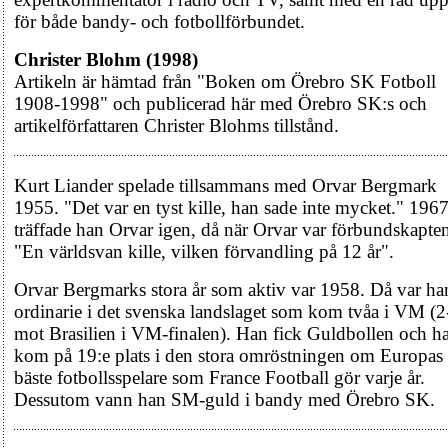
för både bandy- och fotbollförbundet.
Christer Blohm (1998)
Artikeln är hämtad från "Boken om Örebro SK Fotboll
1908-1998" och publicerad här med Örebro SK:s och
artikelförfattaren Christer Blohms tillstånd.
Kurt Liander spelade tillsammans med Orvar Bergmark
1955. "Det var en tyst kille, han sade inte mycket." 196
träffade han Orvar igen, då när Orvar var förbundskapte
"En världsvan kille, vilken förvandling på 12 år".
Orvar Bergmarks stora år som aktiv var 1958. Då var ha
ordinarie i det svenska landslaget som kom tvåa i VM (2
mot Brasilien i VM-finalen). Han fick Guldbollen och h
kom på 19:e plats i den stora omröstningen om Europas
bäste fotbollsspelare som France Football gör varje år.
Dessutom vann han SM-guld i bandy med Örebro SK.