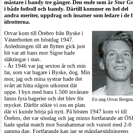
mästare i bandy tre gånger. Den ende som är Stor G
i både fotboll och bandy. Därtill kommer en hel del
andra meriter, uppdrag och insatser som ledare i de
idrotterna.
Orvar kom till Örebro från Byske i
Västerbotten en höstdag 1947.
Anledningen till att flytten gick just
hit var att hans mor Signe hade
släktingar i stan.
- År 1946 var jag sexton år och min
far, som var bagare i Byske, dog. Min
mor, jag och mina systrar hade det
svårt att hitta någon utkomst där
uppe. I byn med bara 1.500 invånare
fanns fyra bagerier och det blev för
En ung Orvar Bergma
mycket. Därför sökte vi oss en plats
där vi kunde börja på nytt. På hösten 1947 kom vi till
Örebro, det var söndag och jag minns fortfarande att Ö
hade spelat match mot Surahammar och vunnit med 2-0
samma dag. Fortfarande kan jag se måndagstidningens