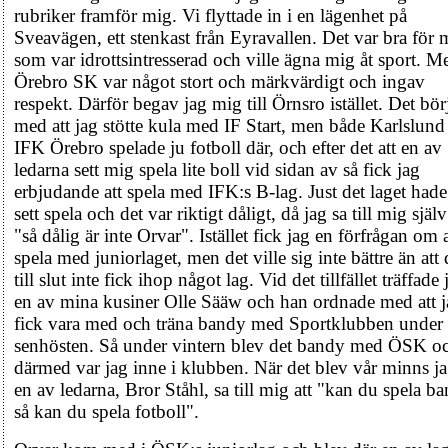
rubriker framför mig. Vi flyttade in i en lägenhet på
Sveavägen, ett stenkast från Eyravallen. Det var bra för 
som var idrottsintresserad och ville ägna mig åt sport. M
Örebro SK var något stort och märkvärdigt och ingav
respekt. Därför begav jag mig till Örnsro istället. Det bör
med att jag stötte kula med IF Start, men både Karlslund
IFK Örebro spelade ju fotboll där, och efter det att en av
ledarna sett mig spela lite boll vid sidan av så fick jag
erbjudande att spela med IFK:s B-lag. Just det laget hade
sett spela och det var riktigt dåligt, då jag sa till mig själv
"så dålig är inte Orvar". Istället fick jag en förfrågan om a
spela med juniorlaget, men det ville sig inte bättre än att 
till slut inte fick ihop något lag. Vid det tillfället träffade 
en av mina kusiner Olle Sääw och han ordnade med att j
fick vara med och träna bandy med Sportklubben under
senhösten. Så under vintern blev det bandy med ÖSK o
därmed var jag inne i klubben. När det blev vår minns ja
en av ledarna, Bror Ståhl, sa till mig att "kan du spela b
så kan du spela fotboll".