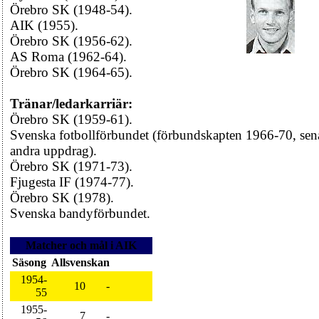
Örebro SK (1948-54).
AIK (1955).
Örebro SK (1956-62).
AS Roma (1962-64).
Örebro SK (1964-65).
Tränar/ledarkarriär:
Örebro SK (1959-61).
Svenska fotbollförbundet (förbundskapten 1966-70, sen
andra uppdrag).
Örebro SK (1971-73).
Fjugesta IF (1974-77).
Örebro SK (1978).
Svenska bandyförbundet.
Matcher och mål i AIK
Säsong
Allsvenskan
1954-
10
-
55
1955-
7
-