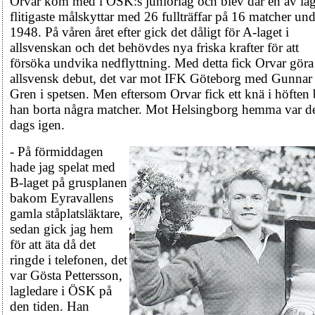
Orvar kom med i ÖSK:s juniorlag och blev där en av lag
flitigaste målskyttar med 26 fullträffar på 16 matcher un
1948. På våren året efter gick det dåligt för A-laget i
allsvenskan och det behövdes nya friska krafter för att
försöka undvika nedflyttning. Med detta fick Orvar göra
allsvensk debut, det var mot IFK Göteborg med Gunnar
Gren i spetsen. Men eftersom Orvar fick ett knä i höften 
han borta några matcher. Mot Helsingborg hemma var d
dags igen.
- På förmiddagen
hade jag spelat med
B-laget på grusplanen
bakom Eyravallens
gamla ståplatsläktare,
sedan gick jag hem
för att äta då det
ringde i telefonen, det
var Gösta Pettersson,
lagledare i ÖSK på
den tiden. Han