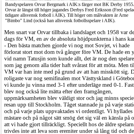
Bandyspelaren Orvar Bergmark i AIK:s färger mot BK Derby 1955
Orvar är längst till höger jagandes Derbys Fred Eriksson (Fred spel
tidigare allsvensk fotboll i AIK). Till höger om målvakten är Arne
"Bimbo" Lind (också han allsvensk fotbollsspelare i AIK).
Men snart var Orvar tillbaka i landslaget och 1958 var de
dags för VM, en av de absoluta höjdpunkterna i hans karr
- Den bästa matchen gjorde vi nog mot Sovjet, vi hade
förlorat stort mot dom två gånger före VM. De hade en y
vid namn Tatusjin som kunde allt, det är nog den spelare
som jag genom alla tider haft svårast för att möta. Men til
VM var han inte med på grund av att han misskött sig. 
roligaste var nog semifinalen mot Västtyskland i Götebo
vi kunde ju vinna med 3-1 efter underläge med 0-1. Fast
blev nog också lite mätta efter den framgången,
uppmärksamheten blev väldigt stor och jag minns speciel
resan upp till Stockholm. Tåget stannade ju på varje stat
och på varje plats uppvaktades vi ordentligt. Vi hyllade
mästare och på något sätt smög det sig väl en känsla på o
att vi hade gjort tillräckligt. Speciellt hos de äldre spelarn
trivdes inte att leva som eremiter under så lång tid och de