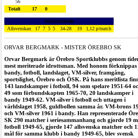
56
Totalt
17
0
Matchstatistik
Allsvenskan
17
7
5
5
34-28
19
1,12 p/match
ORVAR BERGMARK - MISTER ÖREBRO SK
Orvar Bergmark är Örebro Sportklubbs genom tide
mest meriterade idrottsman. Med honom förknippas
bandy, fotboll, landslaget, VM-silver, framgång,
sportslighet, Örebro och ÖSK. På hans meritlista fin
143 landskamper i fotboll, 94 som spelare 1951-64 o
49 som förbundskapten 1965-70, 20 landskamper i
bandy 1949-62. VM-silver i fotboll och uttagen i
världslaget 1958, guldbollen samma år. VM-brons 1
och VM-silver 1961 i bandy. Han representerade Ör
SK 290 matcher i seriesammanhang och gjorde 19 må
fotboll 1949-65, gjorde 147 allsvenska matcher och 1
mål för samma klubb i bandy 1949-65, blev svensk