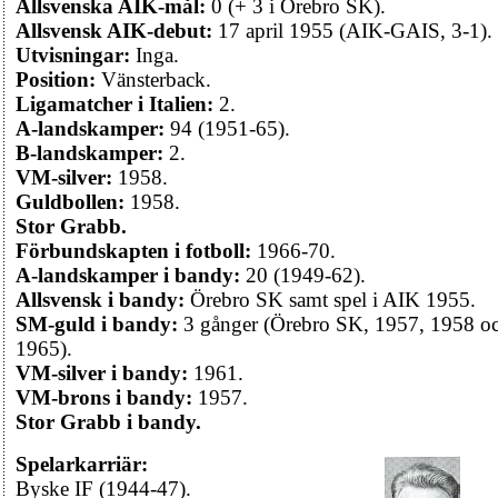
Allsvenska AIK-mål:
0 (+ 3 i Örebro SK).
Allsvensk AIK-debut:
17 april 1955 (AIK-GAIS, 3-1).
Utvisningar:
Inga.
Position:
Vänsterback.
Ligamatcher i Italien:
2.
A-landskamper:
94 (1951-65).
B-landskamper:
2.
VM-silver:
1958.
Guldbollen:
1958.
Stor Grabb.
Förbundskapten i fotboll:
1966-70.
A-landskamper i bandy:
20 (1949-62).
Allsvensk i bandy:
Örebro SK samt spel i AIK 1955.
SM-guld i bandy:
3 gånger (Örebro SK, 1957, 1958 o
1965).
VM-silver i bandy:
1961.
VM-brons i bandy:
1957.
Stor Grabb i bandy.
Spelarkarriär:
Byske IF (1944-47).