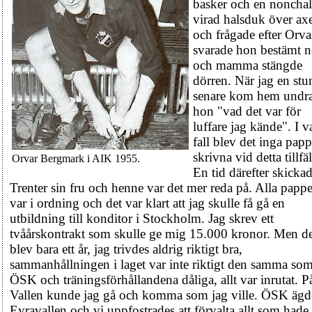
basker och en nonchal
virad halsduk över ax
och frågade efter Orva
svarade hon bestämt n
och mamma stängde
dörren. När jag en stu
senare kom hem undr
hon "vad det var för
luffare jag kände". I v
fall blev det inga papp
skrivna vid detta tillfäl
Orvar Bergmark i AIK 1955.
En tid därefter skicka
Trenter sin fru och henne var det mer reda på. Alla pappe
var i ordning och det var klart att jag skulle få gå en
utbildning till konditor i Stockholm. Jag skrev ett
tvåårskontrakt som skulle ge mig 15.000 kronor. Men de
blev bara ett år, jag trivdes aldrig riktigt bra,
sammanhållningen i laget var inte riktigt den samma som
ÖSK och träningsförhållandena dåliga, allt var inrutat. P
Vallen kunde jag gå och komma som jag ville. ÖSK ägd
Eyravallen och vi uppfostrades att förvalta allt som had