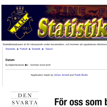
Statistikdatabasen är för närvarande under konstruktion, och kommer att uppdateras efterhan
Startsida
Fotboll
Statistik
Datum
Datum
Ej implementerat �n - kommer inom kort!
Application made by
Johan Jentell
and
Patrik Bodin