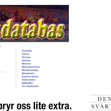
d.
Startsida
Arenor
Domare
Spelare
Matcher
Matchsponsorer
Motståndarlag
Motspelare
Externa länkar
Sökfunktion
Bildgalleri
Om databasen