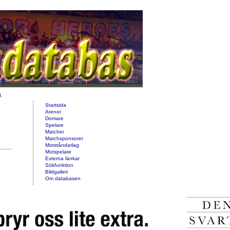
d.
Startsida
Arenor
Domare
Spelare
Matcher
Matchsponsorer
Motståndarlag
Motspelare
Externa länkar
Sökfunktion
Bildgalleri
Om databasen