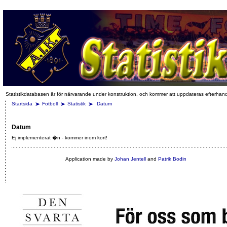
Statistikdatabasen är för närvarande under konstruktion, och kommer att uppdateras efterhan
Startsida
Fotboll
Statistik
Datum
Datum
Ej implementerat �n - kommer inom kort!
Application made by
Johan Jentell
and
Patrik Bodin